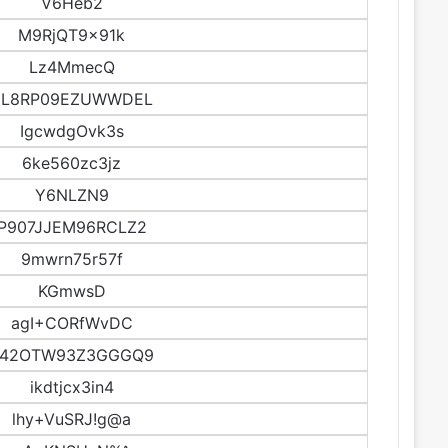
V6Heb2
M9RjQT9x91k
Lz4MmecQ
EL8RP09EZUWWDEL
IgcwdgOvk3s
6ke560zc3jz
Y6NLZN9
P907JJEM96RCLZ2
9mwrn75r57f
KGmwsD
agI+CORfWvDC
S42OTW93Z3GGGQ9
ikdtjcx3in4
lhy+VuSRJ!g@a