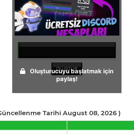
0
%
OLUŞTUR
Oluşturucuyu başlatmak için
paylaş!
 Güncellenme Tarihi August 08, 2026 )