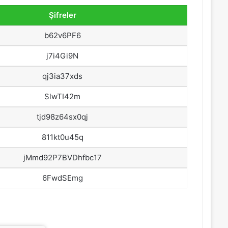
Şifreler
b62v6PF6
j7i4Gi9N
qj3ia37xds
SlwTI42m
tjd98z64sx0qj
811kt0u45q
jMmd92P7BVDhfbc17
6FwdSEmg