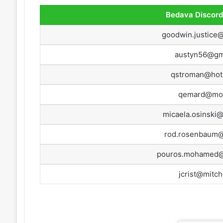
Bedava Discord
goodwin.justice
austyn56@gm
qstroman@hot
qemard@mo
micaela.osinski
rod.rosenbaum@
pouros.mohamed@
jcrist@mitche