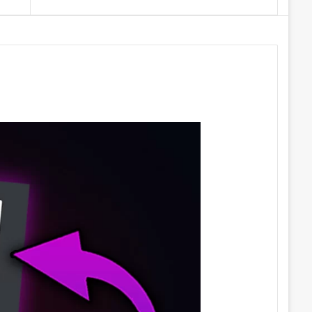
Makale
yap
...