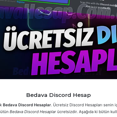
Bedava Discord Hesap
ek
Bedava Discord Hesaplar
. Ücretsiz Discord Hesapları senin i
 bütün
Bedava Discord Hesaplar
ücretsizdir. Aşağıda ki bütün kul