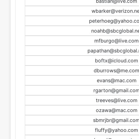
bastian@live.com
wbarker@verizon.ne
peterhoeg@yahoo.c
noahb@sbcglobal.n
mfburgo@live.com
papathan@sbcglobal.
boftx@icloud.com
dburrows@me.co
evans@mac.com
rgarton@gmail.co
treeves@live.com
ozawa@mac.com
sbmrjbr@gmail.co
fluffy@yahoo.com