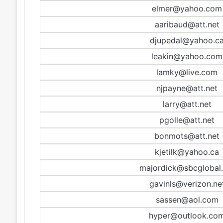
elmer@yahoo.com
aaribaud@att.net
djupedal@yahoo.c
leakin@yahoo.com
lamky@live.com
njpayne@att.net
larry@att.net
pgolle@att.net
bonmots@att.net
kjetilk@yahoo.ca
majordick@sbcglobal.
gavinls@verizon.ne
sassen@aol.com
hyper@outlook.co