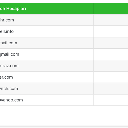
ch Hesapları
hr.com
ll.info
mail.com
gmail.com
mraz.com
er.com
ynch.com
@yahoo.com