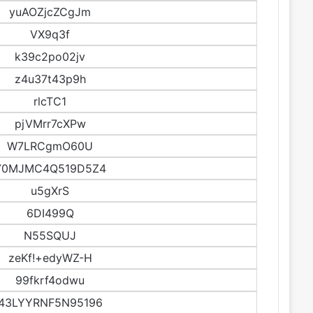
yuAOZjcZCgJm
VX9q3f
k39c2po02jv
z4u37t43p9h
rlcTC1
pjVMrr7cXPw
W7LRCgmO60U
V0MJMC4Q519D5Z4
u5gXrS
6DI499Q
N55SQUJ
zeKf!+edyWZ-H
99fkrf4odwu
43LYYRNF5N95196