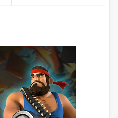
Makale
yap
...