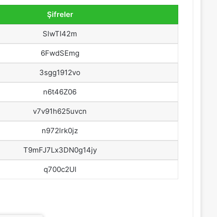
Şifreler
SlwTI42m
6FwdSEmg
3sgg1912vo
n6t46Z06
v7v91h625uvcn
n972lrk0jz
T9mFJ7Lx3DN0g14jy
q700c2Ul