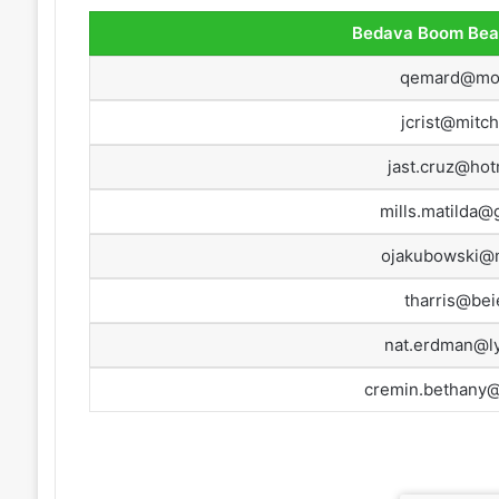
Bedava Boom Bea
qemard@mo
jcrist@mitche
jast.cruz@hot
mills.matilda@
ojakubowski@
tharris@bei
nat.erdman@l
cremin.bethany