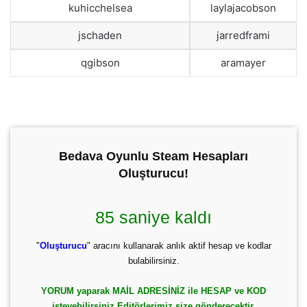
kuhicchelsea
laylajacobson
jschaden
jarredframi
qgibson
aramayer
Bedava Oyunlu Steam Hesapları
Oluşturucu!
84 saniye kaldı
"
Oluşturucu
" aracını kullanarak anlık aktif hesap ve kodlar
bulabilirsiniz.
YORUM yaparak MAİL ADRESİNİZ ile HESAP ve KOD
isteyebilirsiniz Editörlerimiz size gönderecektir.