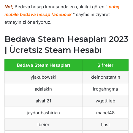
Not;
Bedava hesap konusunda en çok ilgi gören ”
pubg
mobile bedava hesap facebook
” sayfasını ziyaret
etmeyinizi öneriyoruz.
Bedava Steam Hesapları 2023
| Ücretsiz Steam Hesabı
Bedava Steam Hesapları
Şifreler
yjakubowski
kleinonstantin
adalakin
lrogahngma
alvah21
wgottlieb
jaydonbashirian
mabel48
lbeier
fjast