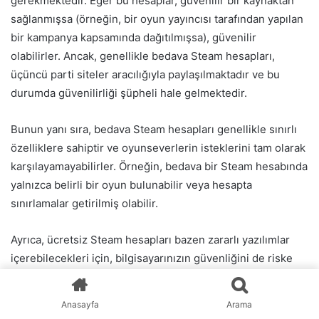
gerekmektedir. Eğer bu hesaplar, güvenilir bir kaynaktan
sağlanmışsa (örneğin, bir oyun yayıncısı tarafından yapılan
bir kampanya kapsamında dağıtılmışsa), güvenilir
olabilirler. Ancak, genellikle bedava Steam hesapları,
üçüncü parti siteler aracılığıyla paylaşılmaktadır ve bu
durumda güvenilirliği şüpheli hale gelmektedir.
Bunun yanı sıra, bedava Steam hesapları genellikle sınırlı
özelliklere sahiptir ve oyunseverlerin isteklerini tam olarak
karşılayamayabilirler. Örneğin, bedava bir Steam hesabında
yalnızca belirli bir oyun bulunabilir veya hesapta
sınırlamalar getirilmiş olabilir.
Ayrıca, ücretsiz Steam hesapları bazen zararlı yazılımlar
içerebilecekleri için, bilgisayarınızın güvenliğini de riske
atabilirler. Bu nedenle, bedava Steam hesaplarını
kullanmadan önce mutlaka güvenilir bir antivirüs programı
Anasayfa
Arama
ile taramak gerekmektedir.