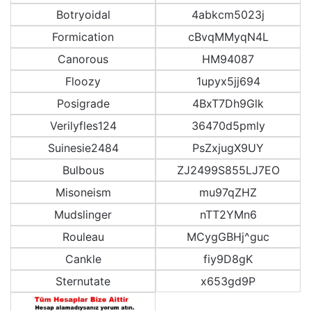
Botryoidal
4abkcm5023j
Formication
cBvqMMyqN4L
Canorous
HM94087
Floozy
1upyx5jj694
Posigrade
4BxT7Dh9Glk
Verilyfles124
36470d5pmly
Suinesie2484
PsZxjugX9UY
Bulbous
ZJ2499S855LJ7EO
Misoneism
mu97qZHZ
Mudslinger
nTT2YMn6
Rouleau
MCygGBHj^guc
Cankle
fiy9D8gK
Sternutate
x653gd9P