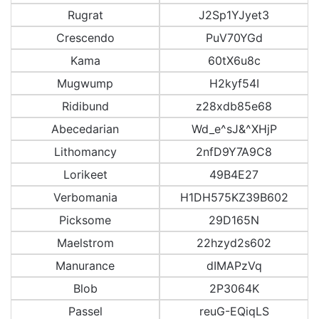
Rugrat
J2Sp1YJyet3
Crescendo
PuV70YGd
Kama
60tX6u8c
Mugwump
H2kyf54I
Ridibund
z28xdb85e68
Abecedarian
Wd_e^sJ&^XHjP
Lithomancy
2nfD9Y7A9C8
Lorikeet
49B4E27
Verbomania
H1DH575KZ39B602
Picksome
29D165N
Maelstrom
22hzyd2s602
Manurance
dIMAPzVq
Blob
2P3064K
Passel
reuG-EQiqLS