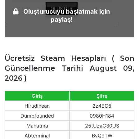
OLUŞTUR
Oluşturucuyu başlatmak için
paylaş!
Ücretsiz Steam Hesapları ( Son
Güncellenme Tarihi August 09,
2026 )
Giriş
Şifre
Hirudinean
2z4EC5
Dumbfounded
0980H184
Mahatma
25tUzaC30US
Abterminal
BvQ9TW