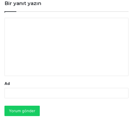
:
Bir yanıt yazın
Y
o
r
u
m
*
Ad