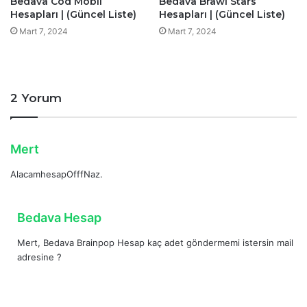
Bedava Cod Mobil
Bedava Brawl Stars
Hesapları | (Güncel Liste)
Hesapları | (Güncel Liste)
Mart 7, 2024
Mart 7, 2024
2 Yorum
d
Mert
e
AlacamhesapOfffNaz.
d
i
k
d
Bedava Hesap
i
e
:
Mert, Bedava Brainpop Hesap kaç adet göndermemi istersin mail
d
adresine ?
i
k
i