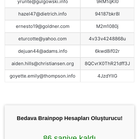
yrunte@gulgowski.info
9RM1qKI0
hazel47@dietrich.info
94187bkr8l
ernesto19@goldner.com
M2m1080j
eturcotte@yahoo.com
4v33v4248868u
dejuan44@adams.info
6kwd8if02r
aiden.hills@christiansen.org
8QCvrX0ThR21dff3J
goyette.emily@thompson.info
4JzdYllG
Bedava Brainpop Hesapları Oluşturucu!
86 saniye kaldı