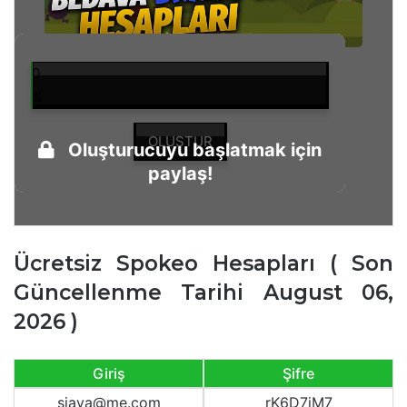
0
%
OLUŞTUR
Oluşturucuyu başlatmak için
paylaş!
Ücretsiz Spokeo Hesapları ( Son
Güncellenme Tarihi August 06,
2026 )
Giriş
Şifre
sjava@me.com
rK6D7iM7