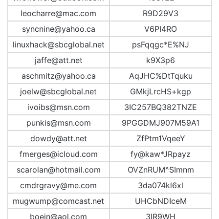
leocharre@mac.com
R9D29V3
syncnine@yahoo.ca
V6PI4RO
linuxhack@sbcglobal.net
psFqqgc*E%NJ
jaffe@att.net
k9X3p6
aschmitz@yahoo.ca
AqJHC%DtTquku
joelw@sbcglobal.net
GMkjLrcHS+kgp
ivoibs@msn.com
3IC257BQ382TNZE
punkis@msn.com
9PGGDMJ907M59A1
dowdy@att.net
ZfPtm1VqeeY
fmerges@icloud.com
fy@kaw*JRpayz
scarolan@hotmail.com
OVZnRUM^SImnm
cmdrgravy@me.com
3da074kl6xl
mugwump@comcast.net
UHCbNDIceM
boein@aol.com
3lR9WH