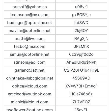
presoff@yahoo.ca
u06vr1
kempsonc@msn.com
gxBQBYjc
budinger@optonline.net
ItdSWD
mavilar@optonline.net
2kj6OY
arathi@live.com
RAg2jN
tezbo@msn.com
JPzMhX
jamuir@optonline.net
0z39pjf0d2o
stinson@aol.com
Ah&oIUR!p$NPh
garland@att.net
C2IPZ0FG164H19L
chinthaka@sbcglobal.net
45S69AD
dpitts@icloud.com
XV=W*BI+EmXq^
emcleod@outlook.com
j10is746p6z
michiel@icloud.com
ZL7VEOZ
twoflower@outlook.com
15evEL