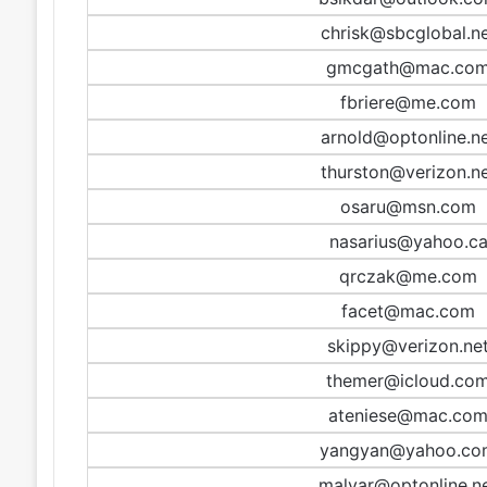
chrisk@sbcglobal.n
gmcgath@mac.co
fbriere@me.com
arnold@optonline.n
thurston@verizon.n
osaru@msn.com
nasarius@yahoo.c
qrczak@me.com
facet@mac.com
skippy@verizon.ne
themer@icloud.co
ateniese@mac.co
yangyan@yahoo.co
malvar@optonline.n