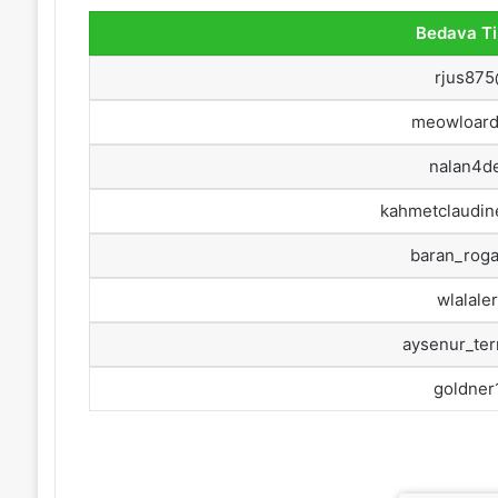
Bedava Ti
rjus87
meowloard
nalan4d
kahmetclaudi
baran_rog
wlalale
aysenur_te
goldner