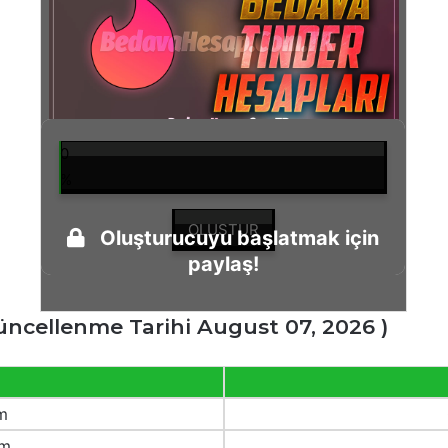
0
%
OLUŞTUR
Oluşturucuyu başlatmak için
paylaş!
üncellenme Tarihi August 07, 2026 )
m
om