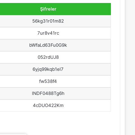
Şifreler
56kg31r01m82
7ur8v41rc
bWfaLd63Fu0G9k
052rdUJ8
6yjq99kqb1el7
fw538f4
lNDF0488Tg6h
4cDUO422Km