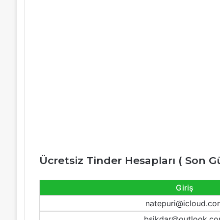
Ücretsiz Tinder Hesapları ( Son G
Giriş
natepuri@icloud.co
bsikdar@outlook.c