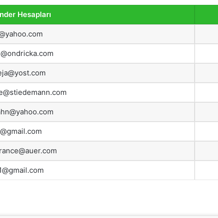
nder Hesapları
5@yahoo.com
@ondricka.com
eja@yost.com
ne@stiedemann.com
ahn@yahoo.com
r@gmail.com
rrance@auer.com
1@gmail.com