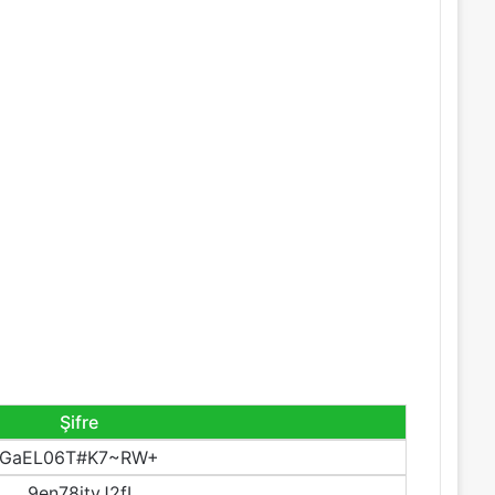
Şifre
GaEL06T#K7~RW+
9en78ityJ2fI