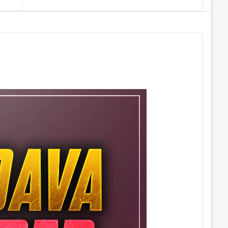
Makale
yap
...