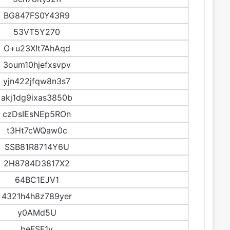
BG847FS0Y43R9
53VT5Y270
O+u23X!t7AhAqd
3oum10hjefxsvpv
yjn422jfqw8n3s7
akj1dg9ixas3850b
czDsIEsNEp5ROn
t3Ht7cWQaw0c
SSB81R8714Y6U
2H8784D3817X2
64BC1EJV1
4321h4h8z789yer
y0AMd5U
beFSF1v