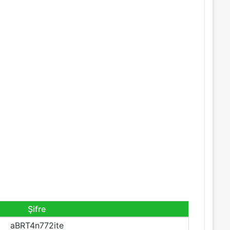
Şifre
aBRT4n772ite