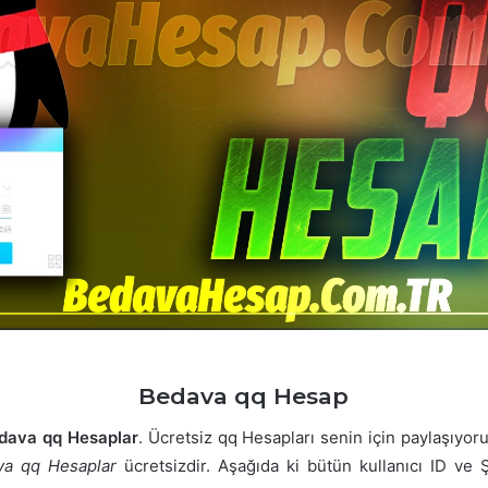
Bedava qq Hesap
dava qq Hesaplar
. Ücretsiz qq Hesapları senin için paylaşıyoru
va qq Hesaplar
ücretsizdir. Aşağıda ki bütün kullanıcı ID ve 