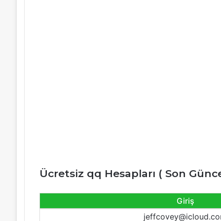
Ücretsiz qq Hesapları ( Son Günc
Giriş
jeffcovey@icloud.c