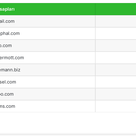
sapları
il.com
uphal.com
o.com
ermott.com
emann.biz
sel.com
oo.com
ms.com