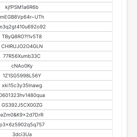
kjfPSM1a6R6b
mEGB8Vp64r~UTh
m3q2gt410u692o92
TByQ8RO?!1v5T8
CHIRUJO2O4GLN
77R56Xumb33C
cNAo0Ky
1Z1SG5998L56Y
xki15c3y35lnawg
0601323hv1480qua
GS392J5CX00ZG
eZm0&K9x2d7DrR
p3x6z5902q5q757
3dci3Ua