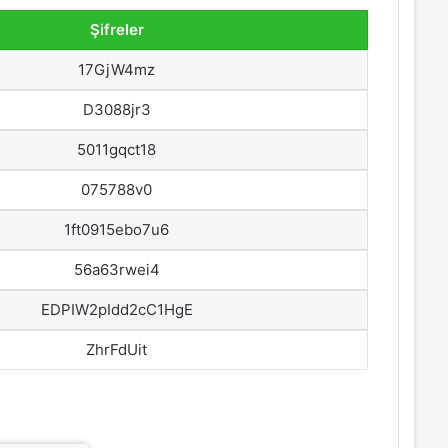
Şifreler
17GjW4mz
D3088jr3
5011gqct18
075788v0
1ft0915ebo7u6
56a63rwei4
EDPIW2pIdd2cC1HgE
ZhrFdUit