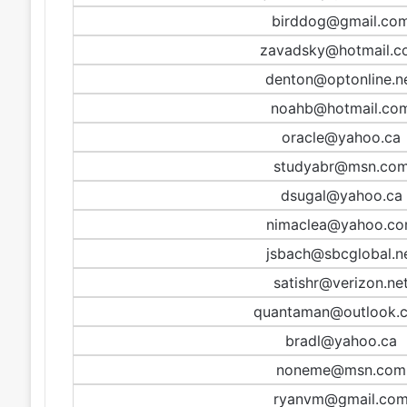
birddog@gmail.co
zavadsky@hotmail.c
denton@optonline.n
noahb@hotmail.co
oracle@yahoo.ca
studyabr@msn.co
dsugal@yahoo.ca
nimaclea@yahoo.c
jsbach@sbcglobal.n
satishr@verizon.ne
quantaman@outlook.
bradl@yahoo.ca
noneme@msn.com
ryanvm@gmail.co