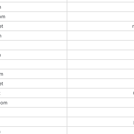
m
om
et
m
m
om
et
t
com
m