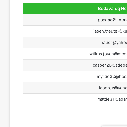
Bedava qq He
ppagac@hotma
jasen.treutel@k
nauer@yaho
willms.jovan@mcd
casper20@stied
myrtie30@hes
lconroy@yah
mattie31@ada