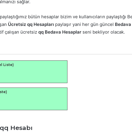
almanızı sağlar.
, paylaştığımız bütün hesaplar bizim ve kullanıcıların paylaştığı
ışan
Ücretsiz qq Hesapları
paylaşır yani her gün güncel
Bedava
tif çalışan ücretsiz
qq Bedava Hesaplar
seni bekliyor olacak.
l Liste)
ste)
 qq Hesabı