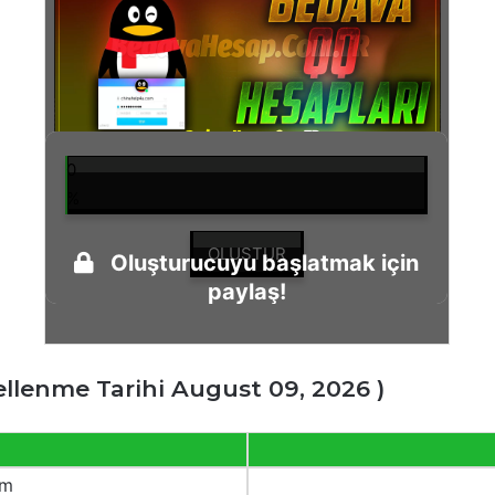
0
%
OLUŞTUR
Oluşturucuyu başlatmak için
paylaş!
ellenme Tarihi August 09, 2026 )
om