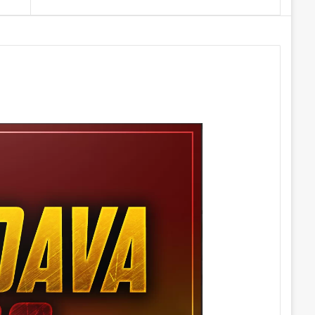
Makale
yap
...