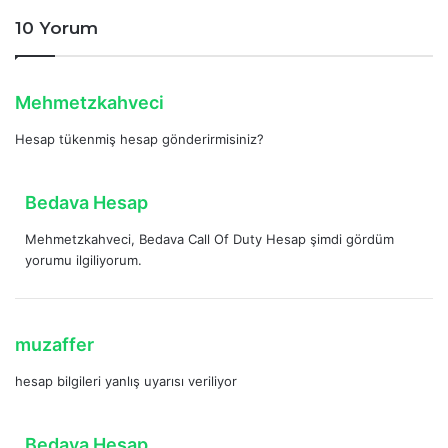
10 Yorum
d
Mehmetzkahveci
e
Hesap tükenmiş hesap gönderirmisiniz?
d
i
k
d
Bedava Hesap
i
e
:
Mehmetzkahveci, Bedava Call Of Duty Hesap şimdi gördüm
d
yorumu ilgiliyorum.
i
k
i
:
d
muzaffer
e
hesap bilgileri yanlış uyarısı veriliyor
d
i
k
d
Bedava Hesap