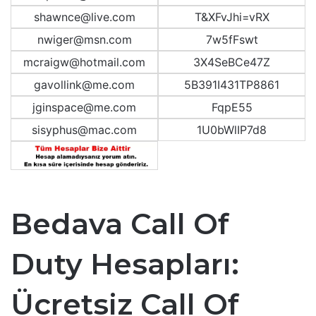
shawnce@live.com
T&XFvJhi=vRX
nwiger@msn.com
7w5fFswt
mcraigw@hotmail.com
3X4SeBCe47Z
gavollink@me.com
5B391I431TP8861
jginspace@me.com
FqpE55
sisyphus@mac.com
1U0bWlIP7d8
Bedava Call Of
Duty Hesapları:
Ücretsiz Call Of