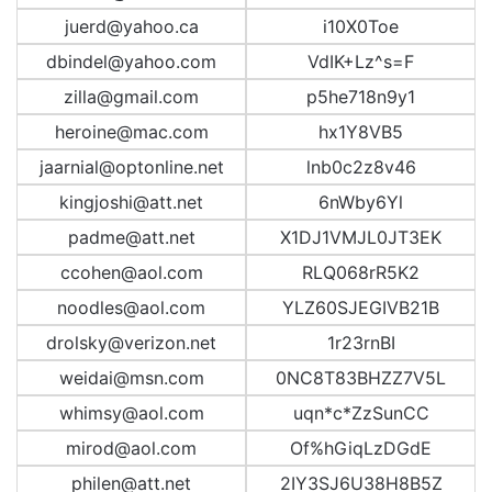
juerd@yahoo.ca
i10X0Toe
dbindel@yahoo.com
VdIK+Lz^s=F
zilla@gmail.com
p5he718n9y1
heroine@mac.com
hx1Y8VB5
jaarnial@optonline.net
lnb0c2z8v46
kingjoshi@att.net
6nWby6Yl
padme@att.net
X1DJ1VMJL0JT3EK
ccohen@aol.com
RLQ068rR5K2
noodles@aol.com
YLZ60SJEGIVB21B
drolsky@verizon.net
1r23rnBI
weidai@msn.com
0NC8T83BHZZ7V5L
whimsy@aol.com
uqn*c*ZzSunCC
mirod@aol.com
Of%hGiqLzDGdE
philen@att.net
2IY3SJ6U38H8B5Z