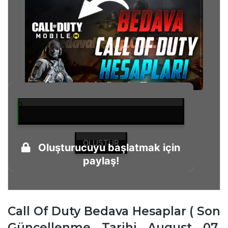
0
%
OLUŞTUR
Oluşturucuyu başlatmak için
paylaş!
Call Of Duty Bedava Hesaplar
( Son
Güncellenme Tarihi August 07,