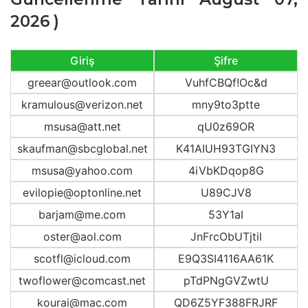
2026 )
Giriş
Şifre
greear@outlook.com
VuhfCBQf!Oc&d
kramulous@verizon.net
mny9to3ptte
msusa@att.net
qU0z69OR
skaufman@sbcglobal.net
K41AIUH93TGIYN3
msusa@yahoo.com
4iVbKDqop8G
evilopie@optonline.net
U89CJV8
barjam@me.com
53Y1aI
oster@aol.com
JnFrcObUTjtil
scotfl@icloud.com
E9Q3SI4116AA61K
twoflower@comcast.net
pTdPNgGVZwtU
kourai@mac.com
QD6Z5YF388FRJRF