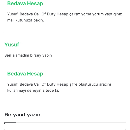
d
Bedava Hesap
i
e
:
Yusuf, Bedava Call Of Duty Hesap çalışmıyorsa yorum yaptığınız
d
mail kutunuza bakın.
i
k
i
:
d
Yusuf
e
Ben alamadım birsey yapın
d
i
k
d
Bedava Hesap
i
e
:
Yusuf, Bedava Call Of Duty Hesap şifre oluşturucu aracını
d
kullanmayı deneyin sitede ki.
i
k
i
:
Bir yanıt yazın