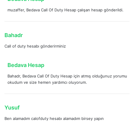
i
e
:
muzaffer, Bedava Call Of Duty Hesap çalışan hesap gönderildi.
d
i
k
i
d
Bahadr
:
e
Call of duty hesabı gönderirminiz
d
i
k
d
Bedava Hesap
i
e
:
Bahadr, Bedava Call Of Duty Hesap için atmış olduğunuz yorumu
d
okudum ve size hemen yardımcı oluyorum.
i
k
i
:
d
Yusuf
e
Ben alamadım calofduty hesabı alamadım birsey yapın
d
i
k