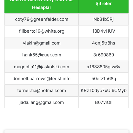
Şifreler
Hesaplar
coty79@greenfelder.com
Nb81b5Rj
filiberto19@white.org
18D4vHUV
vlakin@gmail.com
4qnj5tr8hs
hank65@auer.com
3r690869
magnolia11@jaskolski.com
x1638805giw6y
donnell.barrows@feest.info
50etz1n68g
turner.tia@hotmail.com
KRzT0dyp7xUl6CMyb
jada.lang@gmail.com
B07viQII