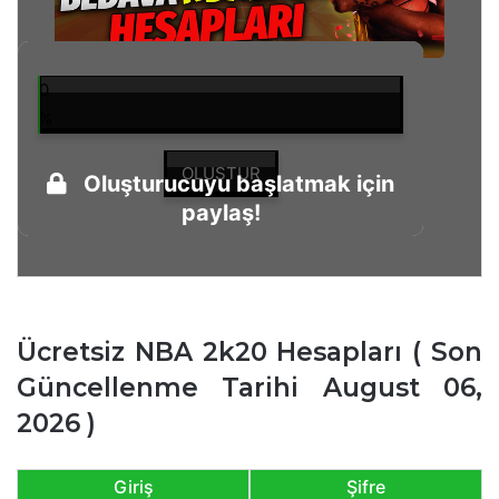
0
%
OLUŞTUR
Oluşturucuyu başlatmak için
paylaş!
Ücretsiz NBA 2k20 Hesapları ( Son
Güncellenme Tarihi August 06,
2026 )
Giriş
Şifre