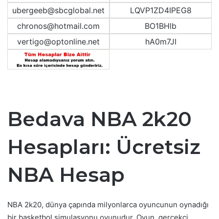
ubergeeb@sbcglobal.net
LQVP1ZD4IPEG8
chronos@hotmail.com
BO1BHlb
vertigo@optonline.net
hA0m7JI
Bedava NBA 2k20
Hesapları: Ücretsiz
NBA Hesap
NBA 2k20, dünya çapında milyonlarca oyuncunun oynadığı
bir basketbol simulasyonu oyunudur. Oyun, gerçekçi