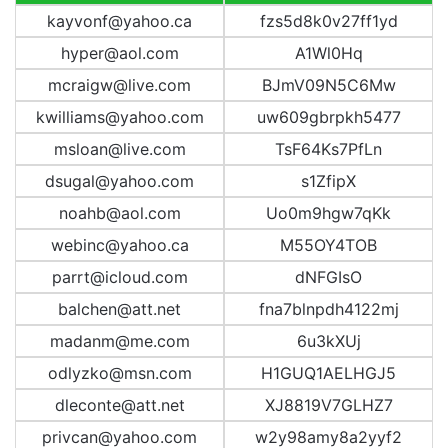
kayvonf@yahoo.ca
fzs5d8k0v27ff1yd
hyper@aol.com
A1Wl0Hq
mcraigw@live.com
BJmV09N5C6Mw
kwilliams@yahoo.com
uw609gbrpkh5477
msloan@live.com
TsF64Ks7PfLn
dsugal@yahoo.com
s1ZfipX
noahb@aol.com
Uo0m9hgw7qKk
webinc@yahoo.ca
M55OY4TOB
parrt@icloud.com
dNFGIsO
balchen@att.net
fna7blnpdh4122mj
madanm@me.com
6u3kXUj
odlyzko@msn.com
H1GUQ1AELHGJ5
dleconte@att.net
XJ8819V7GLHZ7
privcan@yahoo.com
w2y98amy8a2yyf2