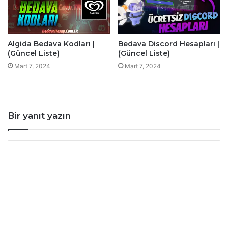
Algida Bedava Kodları |
Bedava Discord Hesapları |
(Güncel Liste)
(Güncel Liste)
Mart 7, 2024
Mart 7, 2024
Bir yanıt yazın
Y
o
r
u
m
*