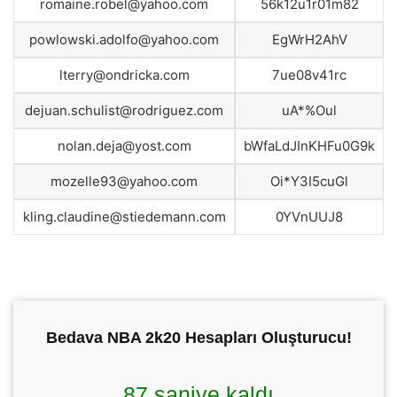
romaine.robel@yahoo.com
56k12u1r01m82
powlowski.adolfo@yahoo.com
EgWrH2AhV
lterry@ondricka.com
7ue08v41rc
dejuan.schulist@rodriguez.com
uA*%Oul
nolan.deja@yost.com
bWfaLdJInKHFu0G9k
mozelle93@yahoo.com
Oi*Y3I5cuGl
kling.claudine@stiedemann.com
0YVnUUJ8
Bedava NBA 2k20 Hesapları Oluşturucu!
86 saniye kaldı