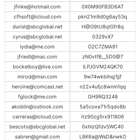
jfinke@hotmail.com
0X0M90FB3D6AT
cfhsoft@icloud.com
pkn21m9d0g6ay53q
durist@sbcglobal.net
H@O9tU8q!Gfr8q
cyrus@sbcglobal.net
0329vX7
lydia@me.com
O2C7ZMA91
jfriedl@mac.com
zN0vtfB__5D0@7
bockelboy@live.com
ILPJGVM24QK70
mirod@msn.com
9w74wkbihqj1jjf
heroine@comcast.net
n22v4ufjc8wnm1qq
fglock@me.com
GH9RQ3248
akoblin@outlook.com
5a5coxe71r5qdo8b
carreras@icloud.com
itz90zg5rx911806
bescoto@sbcglobal.net
0xhlzQfdvSWC40
sabren@gmail.com
L8K6a@WsD&nwkO