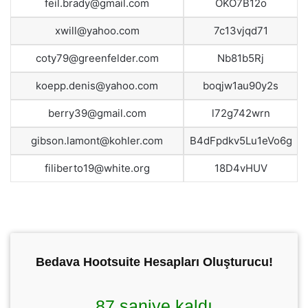
feil.brady@gmail.com
OKO7B12o
xwill@yahoo.com
7c13vjqd71
coty79@greenfelder.com
Nb81b5Rj
koepp.denis@yahoo.com
boqjw1au90y2s
berry39@gmail.com
l72g742wrn
gibson.lamont@kohler.com
B4dFpdkv5Lu1eVo6g
filiberto19@white.org
18D4vHUV
Bedava Hootsuite Hesapları Oluşturucu!
86 saniye kaldı