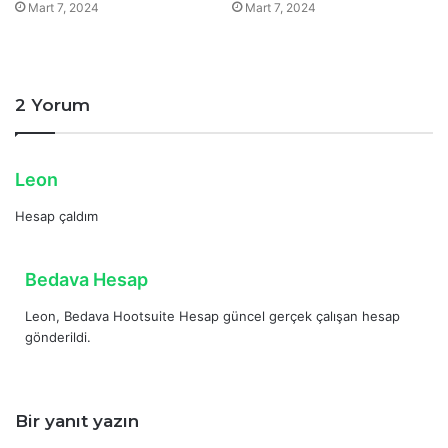
Mart 7, 2024
Mart 7, 2024
2 Yorum
d
Leon
e
Hesap çaldım
d
i
k
d
Bedava Hesap
i
e
:
Leon, Bedava Hootsuite Hesap güncel gerçek çalışan hesap
d
gönderildi.
i
k
i
:
Bir yanıt yazın