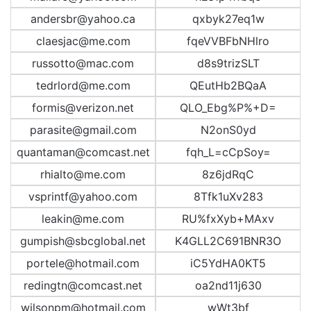
andersbr@yahoo.ca
qxbyk27eq1w
claesjac@me.com
fqeVVBFbNHlro
russotto@mac.com
d8s9trizSLT
tedrlord@me.com
QEutHb2BQaA
formis@verizon.net
QLO_Ebg%P%+D=
parasite@gmail.com
N2onS0yd
quantaman@comcast.net
fqh_L=cCpSoy=
rhialto@me.com
8z6jdRqC
vsprintf@yahoo.com
8Tfk1uXv283
leakin@me.com
RU%fxXyb+MAxv
gumpish@sbcglobal.net
K4GLL2C691BNR3O
portele@hotmail.com
iC5YdHA0KT5
redingtn@comcast.net
oa2nd11j630
wilsonpm@hotmail.com
wWt3bf