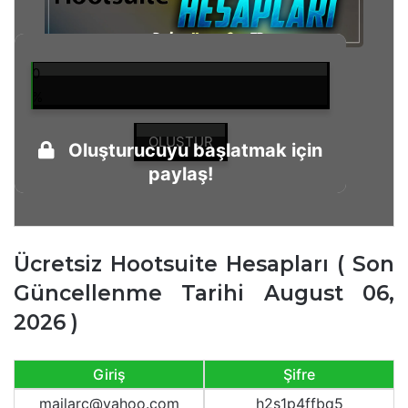
0
%
OLUŞTUR
Oluşturucuyu başlatmak için
paylaş!
Ücretsiz Hootsuite Hesapları ( Son
Güncellenme Tarihi August 06,
2026 )
Giriş
Şifre
mailarc@yahoo.com
h2s1p4ffbq5