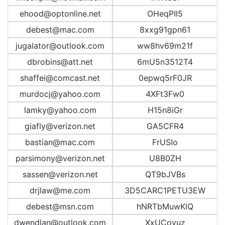
ehood@optonline.net
OHeqPIl5
debest@mac.com
8xxg91gpn61
jugalator@outlook.com
ww8hv69m21f
dbrobins@att.net
6mU5n3512T4
shaffei@comcast.net
0epwq5rF0JR
murdocj@yahoo.com
4XFt3Fw0
lamky@yahoo.com
H15n8iGr
giafly@verizon.net
GA5CFR4
bastian@mac.com
FrUSIo
parsimony@verizon.net
U8B0ZH
sassen@verizon.net
QT9bJVBs
drjlaw@me.com
3D5CARC1PETU3EW
debest@msn.com
hNRTbMuwKlQ
dwendlan@outlook.com
XxUCoyuz