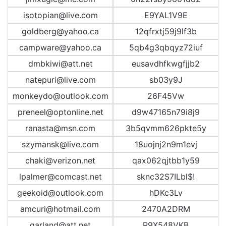
isotopian@live.com
E9YAL1V9E
goldberg@yahoo.ca
12qfrxtj59j9lf3b
campware@yahoo.ca
5qb4g3qbqyz72iuf
dmbkiwi@att.net
eusavdhfkwgfjjb2
natepuri@live.com
sb03y9J
monkeydo@outlook.com
26F45Vw
preneel@optonline.net
d9w47165n79i8j9
ranasta@msn.com
3b5qvmm626pkte5y
szymansk@live.com
18uojnj2n9m1evj
chaki@verizon.net
qax062qjtbb1y59
lpalmer@comcast.net
sknc32S7ILbl$!
geekoid@outlook.com
hDKc3Lv
amcuri@hotmail.com
2470A2DRM
garland@att.net
R9X548VKB