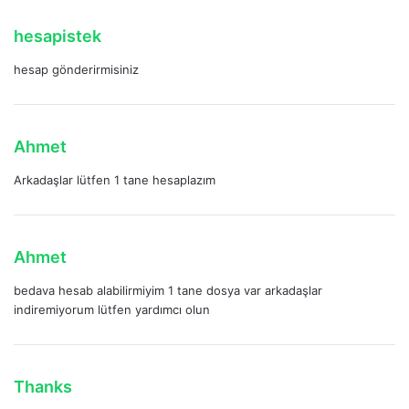
k
i
d
hesapistek
:
e
hesap gönderirmisiniz
d
i
k
i
d
Ahmet
:
e
Arkadaşlar lütfen 1 tane hesaplazım
d
i
k
i
d
Ahmet
:
e
bedava hesab alabilirmiyim 1 tane dosya var arkadaşlar
d
indiremiyorum lütfen yardımcı olun
i
k
i
:
d
Thanks
e