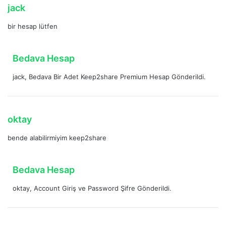
i
d
jack
:
e
bir hesap lütfen
d
i
k
d
Bedava Hesap
i
e
:
jack, Bedava Bir Adet Keep2share Premium Hesap Gönderildi.
d
i
k
i
d
oktay
:
e
bende alabilirmiyim keep2share
d
i
k
d
Bedava Hesap
i
e
:
oktay, Account Giriş ve Password Şifre Gönderildi.
d
i
k
i