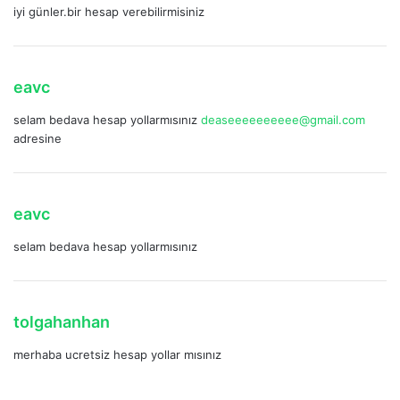
iyi günler.bir hesap verebilirmisiniz
d
i
k
i
d
eavc
:
e
selam bedava hesap yollarmısınız
deaseeeeeeeeee@gmail.com
d
adresine
i
k
i
:
d
eavc
e
selam bedava hesap yollarmısınız
d
i
k
i
d
tolgahanhan
:
e
merhaba ucretsiz hesap yollar mısınız
d
i
k