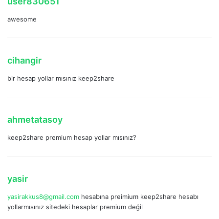
user830651
e
awesome
d
i
k
i
d
cihangir
:
e
bir hesap yollar mısınız keep2share
d
i
k
i
d
ahmetatasoy
:
e
keep2share premium hesap yollar mısınız?
d
i
k
i
d
yasir
:
e
yasirakkus8@gmail.com
hesabına preimium keep2share hesabı
d
yollarmısınız sitedeki hesaplar premium değil
i