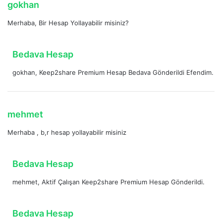
d
gokhan
:
e
Merhaba, Bir Hesap Yollayabilir misiniz?
d
i
k
d
Bedava Hesap
i
e
:
gokhan, Keep2share Premium Hesap Bedava Gönderildi Efendim.
d
i
k
i
d
mehmet
:
e
Merhaba , b,r hesap yollayabilir misiniz
d
i
k
d
Bedava Hesap
i
e
:
mehmet, Aktif Çalışan Keep2share Premium Hesap Gönderildi.
d
i
k
d
Bedava Hesap
i