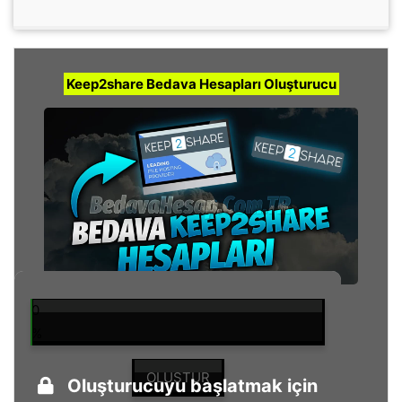
Keep2share Bedava Hesapları Oluşturucu
0
%
OLUŞTUR
Oluşturucuyu başlatmak için