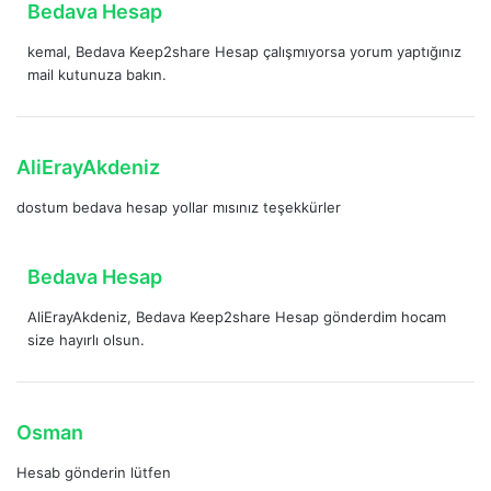
d
Bedava Hesap
i
e
:
kemal, Bedava Keep2share Hesap çalışmıyorsa yorum yaptığınız
d
mail kutunuza bakın.
i
k
i
:
d
AliErayAkdeniz
e
dostum bedava hesap yollar mısınız teşekkürler
d
i
k
d
Bedava Hesap
i
e
:
AliErayAkdeniz, Bedava Keep2share Hesap gönderdim hocam
d
size hayırlı olsun.
i
k
i
:
d
Osman
e
Hesab gönderin lütfen
d