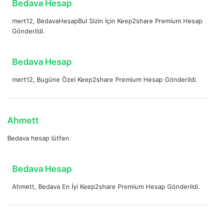
d
Bedava Hesap
i
e
:
mert12, BedavaHesapBul Sizin İçin Keep2share Premium Hesap
d
Gönderildi.
i
k
i
d
Bedava Hesap
:
e
mert12, Bugüne Özel Keep2share Premium Hesap Gönderildi.
d
i
k
i
d
Ahmett
:
e
Bedava hesap lütfen
d
i
k
d
Bedava Hesap
i
e
:
Ahmett, Bedava En İyi Keep2share Premium Hesap Gönderildi.
d
i
k