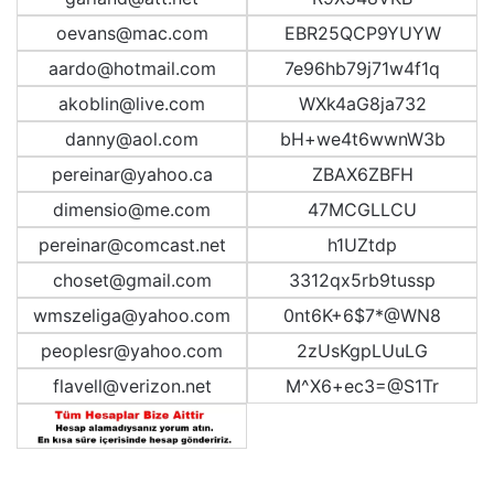
oevans@mac.com
EBR25QCP9YUYW
aardo@hotmail.com
7e96hb79j71w4f1q
akoblin@live.com
WXk4aG8ja732
danny@aol.com
bH+we4t6wwnW3b
pereinar@yahoo.ca
ZBAX6ZBFH
dimensio@me.com
47MCGLLCU
pereinar@comcast.net
h1UZtdp
choset@gmail.com
3312qx5rb9tussp
wmszeliga@yahoo.com
0nt6K+6$7*@WN8
peoplesr@yahoo.com
2zUsKgpLUuLG
flavell@verizon.net
M^X6+ec3=@S1Tr