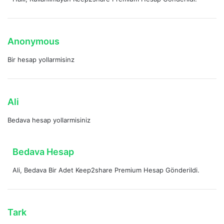
d
i
k
i
d
Anonymous
:
e
Bir hesap yollarmisinz
d
i
k
i
d
Ali
:
e
Bedava hesap yollarmisiniz
d
i
k
d
Bedava Hesap
i
e
:
Ali, Bedava Bir Adet Keep2share Premium Hesap Gönderildi.
d
i
k
i
d
Tark
:
e