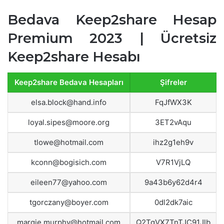
Bedava Keep2share Hesap
Premium 2023 | Ücretsiz
Keep2share Hesabı
Keep2share Bedava Hesapları
Şifreler
elsa.block@hand.info
FqJfWX3K
loyal.sipes@moore.org
3ET2vAqu
tlowe@hotmail.com
ihz2g1eh9v
kconn@bogisich.com
V7R1VjLQ
eileen77@yahoo.com
9a43b6y62d4r4
tgorczany@boyer.com
0dl2dk7aic
margie.murphy@hotmail.com
Q2TgVX7TnTJC91Jlb