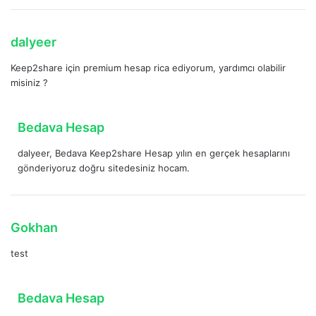
k
i
:
d
dalyeer
e
Keep2share için premium hesap rica ediyorum, yardımcı olabilir
d
misiniz ?
i
k
i
d
Bedava Hesap
:
e
dalyeer, Bedava Keep2share Hesap yılın en gerçek hesaplarını
d
gönderiyoruz doğru sitedesiniz hocam.
i
k
i
:
d
Gokhan
e
test
d
i
k
d
Bedava Hesap
i
e