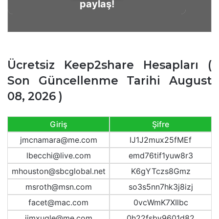
paylaş!
Ücretsiz Keep2share Hesapları (
Son Güncellenme Tarihi August
08, 2026 )
Giriş
Şifre
jmcnamara@me.com
IJ1J2mux25fMEf
lbecchi@live.com
emd76tif1yuw8r3
mhouston@sbcglobal.net
K6gYTczs8Gmz
msroth@msn.com
so3s5nn7hk3j8izj
facet@mac.com
0vcWmK7XIlbc
jimxugle@me.com
0h22fsby9601d82