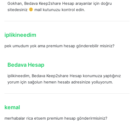
:
Gokhan, Bedava Keep2share Hesap arayanlar için doğru
d
sitedesiniz
mail kutunuzu kontrol edin.
i
k
i
:
d
iplikineedim
e
pek umudum yok ama premium hesap gönderebilir misiniz?
d
i
k
d
Bedava Hesap
i
e
:
iplikineedim, Bedava Keep2share Hesap konumuza yaptığınız
d
yorum için sağolun hemen hesabı adresinize yolluyorum.
i
k
i
:
d
kemal
e
merhabalar rica etsem premium hesap gönderirmisiniz?
d
i
k