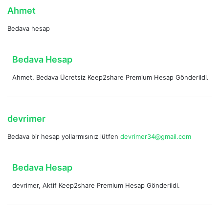
i
d
Ahmet
:
e
Bedava hesap
d
i
k
d
Bedava Hesap
i
e
:
Ahmet, Bedava Ücretsiz Keep2share Premium Hesap Gönderildi.
d
i
k
i
d
devrimer
:
e
Bedava bir hesap yollarmısınız lütfen
devrimer34@gmail.com
d
i
k
d
Bedava Hesap
i
e
:
devrimer, Aktif Keep2share Premium Hesap Gönderildi.
d
i
k