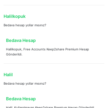
i
k
i
d
Halilkopuk
:
e
Bedava hesap yollar mısınız?
d
i
k
d
Bedava Hesap
i
e
:
Halilkopuk, Free Accounts Keep2share Premium Hesap
d
Gönderildi.
i
k
i
:
d
Halil
e
Bedava hesap yollar mısınız?
d
i
k
d
Bedava Hesap
i
e
:
Halil, Kullanılmayan Keep2share Premium Hesap Gönderildi.