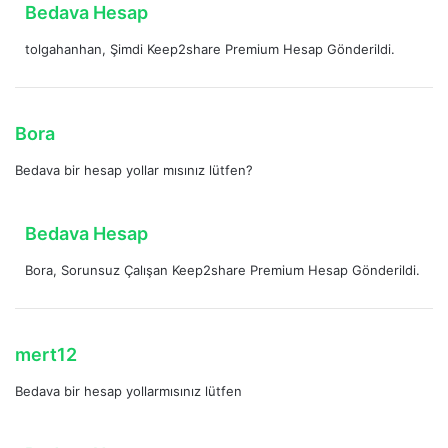
d
Bedava Hesap
i
e
:
tolgahanhan, Şimdi Keep2share Premium Hesap Gönderildi.
d
i
k
i
d
Bora
:
e
Bedava bir hesap yollar mısınız lütfen?
d
i
k
d
Bedava Hesap
i
e
:
Bora, Sorunsuz Çalışan Keep2share Premium Hesap Gönderildi.
d
i
k
i
d
mert12
:
e
Bedava bir hesap yollarmısınız lütfen
d
i
k