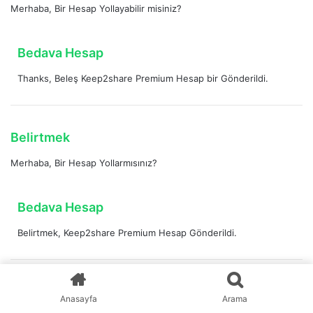
Merhaba, Bir Hesap Yollayabilir misiniz?
d
i
k
d
Bedava Hesap
i
e
:
Thanks, Beleş Keep2share Premium Hesap bir Gönderildi.
d
i
k
i
d
Belirtmek
:
e
Merhaba, Bir Hesap Yollarmısınız?
d
i
k
d
Bedava Hesap
i
e
:
Belirtmek, Keep2share Premium Hesap Gönderildi.
d
i
k
i
d
Mert
Anasayfa
Arama
:
e