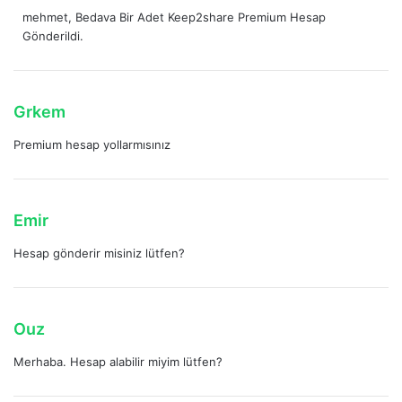
e
:
mehmet, Bedava Bir Adet Keep2share Premium Hesap
d
Gönderildi.
i
k
i
:
d
Grkem
e
Premium hesap yollarmısınız
d
i
k
i
d
Emir
:
e
Hesap gönderir misiniz lütfen?
d
i
k
i
d
Ouz
:
e
Merhaba. Hesap alabilir miyim lütfen?
d
i