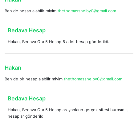
e
Ben de hesap alabilir miyim
thethomasshelby0@gmail.com
d
i
k
d
Bedava Hesap
i
e
:
Hakan, Bedava Gta 5 Hesap 6 adet hesap gönderildi.
d
i
k
i
d
Hakan
:
e
Ben de bir hesap alabilir miyim
thethomasshelby0@gmail.com
d
i
k
d
Bedava Hesap
i
e
:
Hakan, Bedava Gta 5 Hesap arayanların gerçek sitesi burasıdır,
d
hesaplar gönderildi.
i
k
i