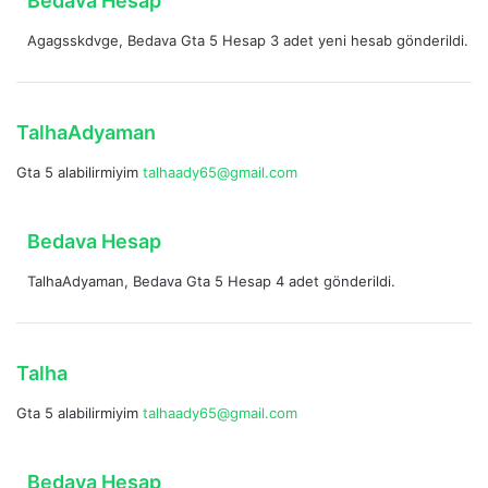
Bedava Hesap
i
e
:
Agagsskdvge, Bedava Gta 5 Hesap 3 adet yeni hesab gönderildi.
d
i
k
i
d
TalhaAdyaman
:
e
Gta 5 alabilirmiyim
talhaady65@gmail.com
d
i
k
d
Bedava Hesap
i
e
:
TalhaAdyaman, Bedava Gta 5 Hesap 4 adet gönderildi.
d
i
k
i
d
Talha
:
e
Gta 5 alabilirmiyim
talhaady65@gmail.com
d
i
k
d
Bedava Hesap