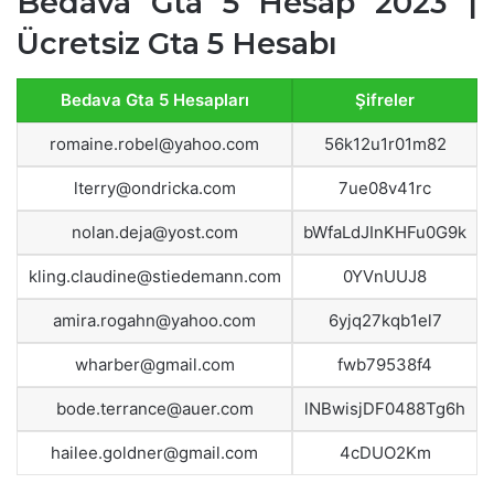
Bedava Gta 5 Hesap 2023 |
Ücretsiz Gta 5 Hesabı
Bedava Gta 5 Hesapları
Şifreler
romaine.robel@yahoo.com
56k12u1r01m82
lterry@ondricka.com
7ue08v41rc
nolan.deja@yost.com
bWfaLdJInKHFu0G9k
kling.claudine@stiedemann.com
0YVnUUJ8
amira.rogahn@yahoo.com
6yjq27kqb1el7
wharber@gmail.com
fwb79538f4
bode.terrance@auer.com
lNBwisjDF0488Tg6h
hailee.goldner@gmail.com
4cDUO2Km