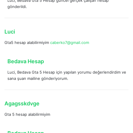
Luci, Bedava Gta 5 Hesap güncel gerçek çalışan hesap
d
gönderildi.
i
k
i
:
d
Luci
e
Gta5 hesap alabilirmiyim
caberko7@gmail.com
d
i
k
d
Bedava Hesap
i
e
:
Luci, Bedava Gta 5 Hesap için yapılan yorumu değerlendirdim ve
d
sana şuan mailine gönderiyorum.
i
k
i
:
d
Agagsskdvge
e
Gta 5 hesap alabilirmiyim
d
i
k
d