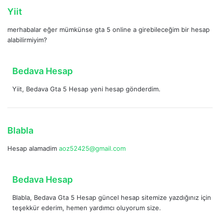
:
d
Yiit
e
merhabalar eğer mümkünse gta 5 online a girebileceğim bir hesap
d
alabilirmiyim?
i
k
i
d
Bedava Hesap
:
e
Yiit, Bedava Gta 5 Hesap yeni hesap gönderdim.
d
i
k
i
d
Blabla
:
e
Hesap alamadim
aoz52425@gmail.com
d
i
k
d
Bedava Hesap
i
e
:
Blabla, Bedava Gta 5 Hesap güncel hesap sitemize yazdığınız için
d
teşekkür ederim, hemen yardımcı oluyorum size.
i