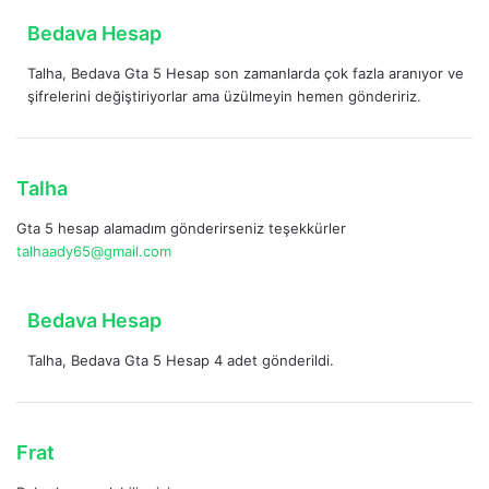
k
d
Bedava Hesap
i
e
:
Talha, Bedava Gta 5 Hesap son zamanlarda çok fazla aranıyor ve
d
şifrelerini değiştiriyorlar ama üzülmeyin hemen göndeririz.
i
k
i
:
d
Talha
e
Gta 5 hesap alamadım gönderirseniz teşekkürler
d
talhaady65@gmail.com
i
k
i
d
Bedava Hesap
:
e
Talha, Bedava Gta 5 Hesap 4 adet gönderildi.
d
i
k
i
d
Frat
:
e