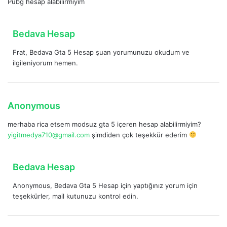
Pubg hesap alabilirmiyim
d
i
k
d
Bedava Hesap
i
e
:
Frat, Bedava Gta 5 Hesap şuan yorumunuzu okudum ve
d
ilgileniyorum hemen.
i
k
i
:
d
Anonymous
e
merhaba rica etsem modsuz gta 5 içeren hesap alabilirmiyim?
d
yigitmedya710@gmail.com
şimdiden çok teşekkür ederim
i
k
i
d
Bedava Hesap
:
e
Anonymous, Bedava Gta 5 Hesap için yaptığınız yorum için
d
teşekkürler, mail kutunuzu kontrol edin.
i
k
i