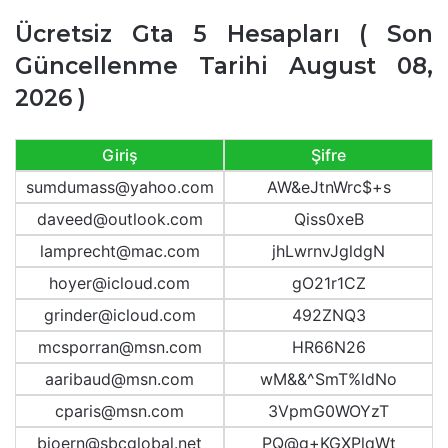
Ücretsiz Gta 5 Hesapları ( Son
Güncellenme Tarihi August 08,
2026 )
Giriş
Şifre
sumdumass@yahoo.com
AW&eJtnWrc$+s
daveed@outlook.com
Qiss0xeB
lamprecht@mac.com
jhLwrnvJgldgN
hoyer@icloud.com
gO21r1CZ
grinder@icloud.com
492ZNQ3
mcsporran@msn.com
HR66N26
aaribaud@msn.com
wM&&^SmT%ldNo
cparis@msn.com
3VpmG0WOYzT
bjoern@sbcglobal.net
PQ@g+KGXPlqWt