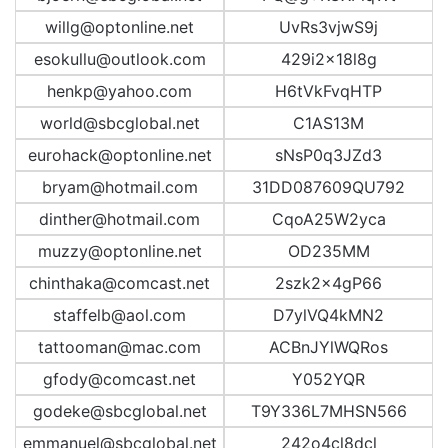
willg@optonline.net
UvRs3vjwS9j
esokullu@outlook.com
429i2x18l8g
henkp@yahoo.com
H6tVkFvqHTP
world@sbcglobal.net
C1AS13M
eurohack@optonline.net
sNsP0q3JZd3
bryam@hotmail.com
31DD087609QU792
dinther@hotmail.com
CqoA25W2yca
muzzy@optonline.net
OD235MM
chinthaka@comcast.net
2szk2x4gP66
staffelb@aol.com
D7ylVQ4kMN2
tattooman@mac.com
ACBnJYlWQRos
gfody@comcast.net
Y052YQR
godeke@sbcglobal.net
T9Y336L7MHSN566
emmanuel@sbcglobal.net
242o4cl8dcl