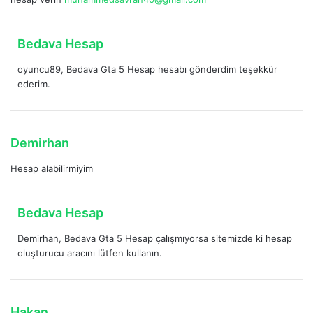
d
i
k
d
Bedava Hesap
i
e
:
oyuncu89, Bedava Gta 5 Hesap hesabı gönderdim teşekkür
d
ederim.
i
k
i
:
d
Demirhan
e
Hesap alabilirmiyim
d
i
k
d
Bedava Hesap
i
e
:
Demirhan, Bedava Gta 5 Hesap çalışmıyorsa sitemizde ki hesap
d
oluşturucu aracını lütfen kullanın.
i
k
i
:
d
Hakan