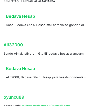
BEN GTA5 Lİ HESAP ALAMADIMDA
d
i
k
d
Bedava Hesap
i
e
:
Doan, Bedava Gta 5 Hesap mail adresinize gönderildi.
d
i
k
i
d
Ali32000
:
e
Bende Almak İstiyorum Gta 5li bedava hesap alamadım
d
i
k
d
Bedava Hesap
i
e
:
Ali32000, Bedava Gta 5 Hesap yeni hesabı gönderdim.
d
i
k
i
d
oyuncu89
:
e
hesap verin
muhammedsavran40@gmail.com