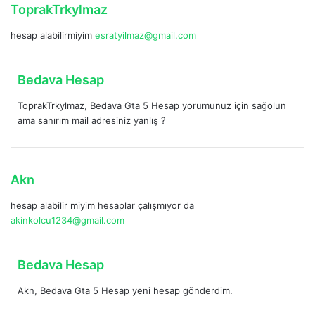
:
d
ToprakTrkylmaz
e
hesap alabilirmiyim
esratyilmaz@gmail.com
d
i
k
d
Bedava Hesap
i
e
:
ToprakTrkylmaz, Bedava Gta 5 Hesap yorumunuz için sağolun
d
ama sanırım mail adresiniz yanlış ?
i
k
i
:
d
Akn
e
hesap alabilir miyim hesaplar çalışmıyor da
d
akinkolcu1234@gmail.com
i
k
i
d
Bedava Hesap
:
e
Akn, Bedava Gta 5 Hesap yeni hesap gönderdim.
d
i