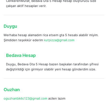
CenkerenMutaf, Bedava Gta 5 Hesap hesap oluşturucu size
d
çalışan aktif hesapları verir.
i
k
i
:
d
Duygu
e
Merhaba hesap alamadım rica etsem gta 5 hesabı alabilir miyim.
d
Şimdiden teşekkür ederim
kutpizza@gmail.com
i
k
i
d
Bedava Hesap
:
e
Duygu, Bedava Gta 5 Hesap bazen başkaları tarafından şifresi
d
değiştirildiği için girmiyor olabilir yeni hesap gönderdim size.
i
k
i
:
d
Ouzhan
e
oguzhanbiklic123@gmail.com
acilen lazım
d
i