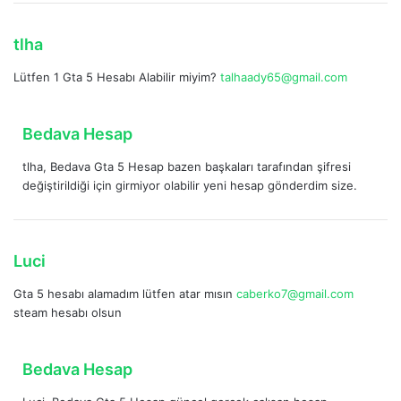
k
i
d
tlha
:
e
Lütfen 1 Gta 5 Hesabı Alabilir miyim?
talhaady65@gmail.com
d
i
k
d
Bedava Hesap
i
e
:
tlha, Bedava Gta 5 Hesap bazen başkaları tarafından şifresi
d
değiştirildiği için girmiyor olabilir yeni hesap gönderdim size.
i
k
i
:
d
Luci
e
Gta 5 hesabı alamadım lütfen atar mısın
caberko7@gmail.com
d
steam hesabı olsun
i
k
i
d
Bedava Hesap
:
e