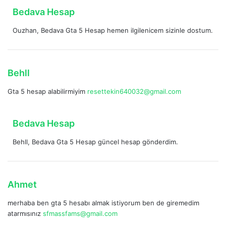
k
d
Bedava Hesap
i
e
:
Ouzhan, Bedava Gta 5 Hesap hemen ilgilenicem sizinle dostum.
d
i
k
i
d
Behll
:
e
Gta 5 hesap alabilirmiyim
resettekin640032@gmail.com
d
i
k
d
Bedava Hesap
i
e
:
Behll, Bedava Gta 5 Hesap güncel hesap gönderdim.
d
i
k
i
d
Ahmet
:
e
merhaba ben gta 5 hesabı almak istiyorum ben de giremedim
d
atarmısınız
sfmassfams@gmail.com
i