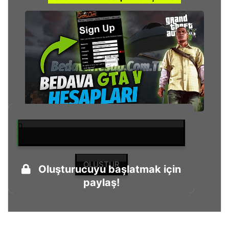
0
%
OLUŞTUR
Oluşturucuyu başlatmak için
paylaş!