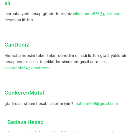
:
d
ali
e
merhaba yeni hesap gönderir misiniz
alihanmnts575@gmail.com
d
hesabına lütfen
i
k
i
:
d
CanDeniz
e
Merhaba hepsini teker teker denedim olmadı lütfen gta 5 yüklü bir
d
hesap verir misiniz teşekkürler şimdiden gmail adresimiz
i
caandeniz34@gmail.com
k
i
:
d
CenkerenMutaf
e
gta 5 olan steam hesabı alabilirmiyim?
muhann709@gmail.com
d
i
k
d
Bedava Hesap
i
e
: