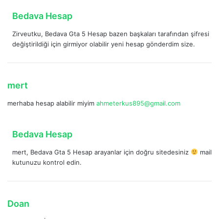
k
d
Bedava Hesap
i
e
:
Zirveutku, Bedava Gta 5 Hesap bazen başkaları tarafından şifresi
d
değiştirildiği için girmiyor olabilir yeni hesap gönderdim size.
i
k
i
:
d
mert
e
merhaba hesap alabilir miyim
ahmeterkus895@gmail.com
d
i
k
d
Bedava Hesap
i
e
:
mert, Bedava Gta 5 Hesap arayanlar için doğru sitedesiniz
mail
d
kutunuzu kontrol edin.
i
k
i
:
d
Doan
e