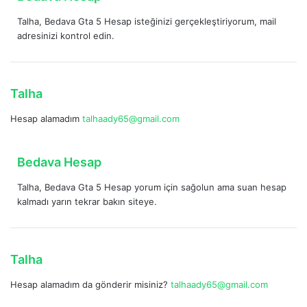
i
e
:
Talha, Bedava Gta 5 Hesap isteğinizi gerçekleştiriyorum, mail
d
adresinizi kontrol edin.
i
k
i
:
d
Talha
e
Hesap alamadım
talhaady65@gmail.com
d
i
k
d
Bedava Hesap
i
e
:
Talha, Bedava Gta 5 Hesap yorum için sağolun ama suan hesap
d
kalmadı yarın tekrar bakın siteye.
i
k
i
:
d
Talha
e
Hesap alamadım da gönderir misiniz?
talhaady65@gmail.com
d
i