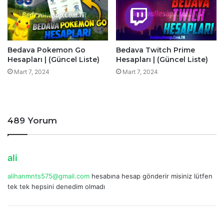
Bedava Pokemon Go
Bedava Twitch Prime
Hesapları | (Güncel Liste)
Hesapları | (Güncel Liste)
Mart 7, 2024
Mart 7, 2024
489 Yorum
d
ali
e
alihanmnts575@gmail.com
hesabına hesap gönderir misiniz lütfen
d
tek tek hepsini denedim olmadı
i
k
i