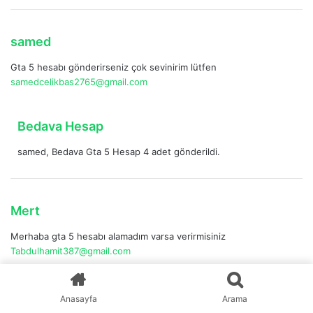
k
i
:
d
samed
e
Gta 5 hesabı gönderirseniz çok sevinirim lütfen
d
samedcelikbas2765@gmail.com
i
k
i
d
Bedava Hesap
:
e
samed, Bedava Gta 5 Hesap 4 adet gönderildi.
d
i
k
i
d
Mert
:
e
Merhaba gta 5 hesabı alamadım varsa verirmisiniz
d
Tabdulhamit387@gmail.com
i
k
i
d
Bedava Hesap
Anasayfa
Arama
:
e