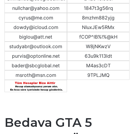
nullchar@yahoo.com
1847t3g56rq
cyrus@me.com
8mzhm882yjg
dowdy@icloud.com
NIuxJEw5RMx
biglou@att.net
fCOP^lB%!%@kH
studyabr@outlook.com
W8jNKwzV
purvis@optonline.net
63u9k113ldt
bader@sbcglobal.net
M4as3cDT
msroth@msn.com
9TPLJMQ
Bedava GTA 5