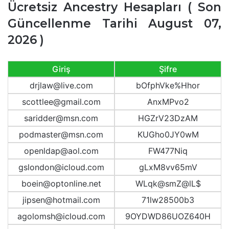
Ücretsiz Ancestry Hesapları ( Son
Güncellenme Tarihi August 07,
2026 )
Giriş
Şifre
drjlaw@live.com
bOfphVke%Hhor
scottlee@gmail.com
AnxMPvo2
saridder@msn.com
HGZrV23DzAM
podmaster@msn.com
KUGho0JY0wM
openldap@aol.com
FW477Niq
gslondon@icloud.com
gLxM8vv65mV
boein@optonline.net
WLqk@smZ@lL$
jipsen@hotmail.com
71lw28500b3
agolomsh@icloud.com
9OYDWD86UOZ640H