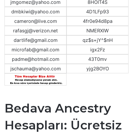
jmgomez@yahoo.com
8HOIT4S
dmbkiwi@yahoo.com
4D1LFp93
cameron@live.com
4fr0e94d8pa
rafasgj@verizon.net
NMERXIW
dartlife@gmail.com
qz$s+jY^$nH
microfab@gmail.com
igx2Fz
padme@hotmail.com
43T0mv
jschauma@yahoo.com
yjg2BOYO
Bedava Ancestry
Hesapları: Ücretsiz