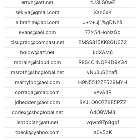
errxn@att.net
tU3LS0wE
sekiya@gmail.com
Xzn6xK
aibrahim@aol.com
J+v+uj^%gDNh&
evans@aol.com
77x54HoNzGc
cisugrad@comcast.net
EMSS815KK8GU6Z2
bolow@att.net
kdXAM6
morain@icloud.com
R8S4C1NQP4D9KG4
msroth@sbcglobal.net
yNu3uS2hafL
martyloo@aol.com
H9N5512ZF529MYH
corrada@mac.com
yAvA4R
jdhedden@aol.com
8KJLO0O778E5PZZ
codex@sbcglobal.net
64OBWM3
isotopian@att.net
vqwn97p8gqf
tbeck@yahoo.com
a0v5oK