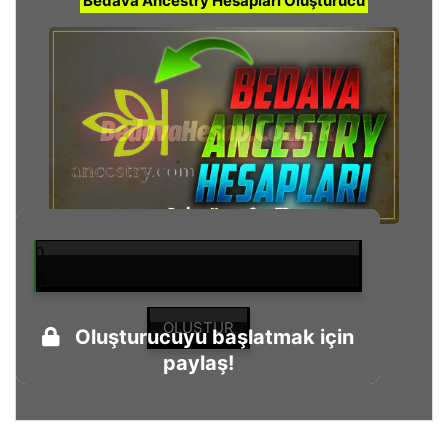
Bedava Ancestry Hesapları Oluşturucu
0
%
OLUŞTUR
Oluşturucuyu başlatmak için
paylaş!