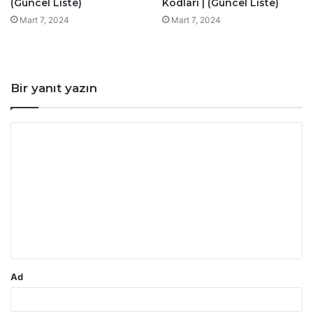
(Güncel Liste)
Kodları | (Güncel Liste)
Mart 7, 2024
Mart 7, 2024
Bir yanıt yazın
Y
o
r
u
m
*
Ad