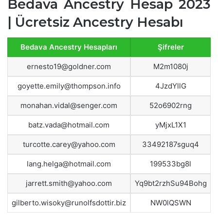
Bedava Ancestry Hesap 2023
| Ücretsiz Ancestry Hesabı
Bedava Ancestry Hesapları
Şifreler
ernesto19@goldner.com
M2m1080j
goyette.emily@thompson.info
4JzdYllG
monahan.vidal@senger.com
52o6902rng
batz.vada@hotmail.com
yMjxL1X1
turcotte.carey@yahoo.com
33492187sguq4
lang.helga@hotmail.com
199533bg8l
jarrett.smith@yahoo.com
Yq9bt2rzhSu94Bohg
gilberto.wisoky@runolfsdottir.biz
NW0lQSWN