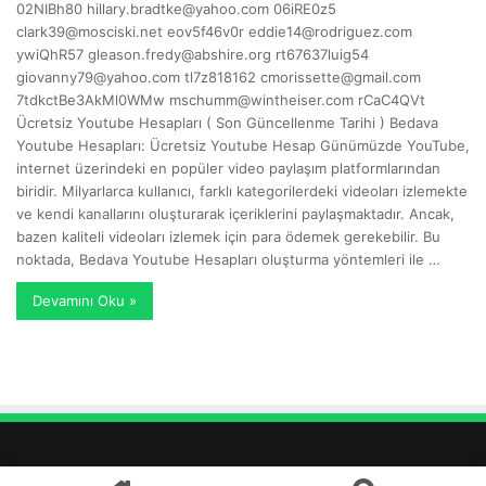
02NIBh80
hillary.bradtke@yahoo.com
06iRE0z5
clark39@mosciski.net
eov5f46v0r
eddie14@rodriguez.com
ywiQhR57
gleason.fredy@abshire.org
rt67637luig54
giovanny79@yahoo.com
tl7z818162
cmorissette@gmail.com
7tdkctBe3AkMl0WMw
mschumm@wintheiser.com
rCaC4QVt
Ücretsiz Youtube Hesapları ( Son Güncellenme Tarihi ) Bedava
Youtube Hesapları: Ücretsiz Youtube Hesap Günümüzde YouTube,
internet üzerindeki en popüler video paylaşım platformlarından
biridir. Milyarlarca kullanıcı, farklı kategorilerdeki videoları izlemekte
ve kendi kanallarını oluşturarak içeriklerini paylaşmaktadır. Ancak,
bazen kaliteli videoları izlemek için para ödemek gerekebilir. Bu
noktada, Bedava Youtube Hesapları oluşturma yöntemleri ile …
Devamını Oku »