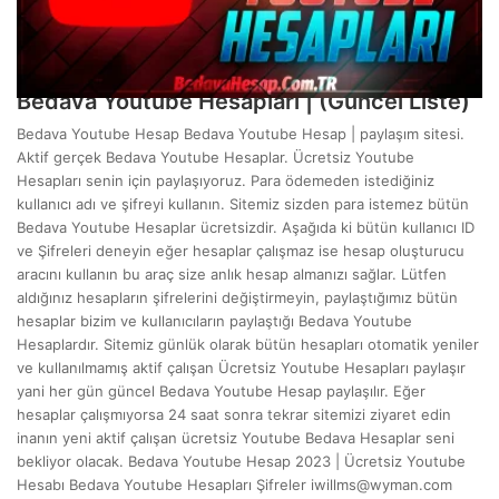
Mart 7, 2024
Bedava Youtube Hesapları | (Güncel Liste)
Bedava Youtube Hesap Bedava Youtube Hesap | paylaşım sitesi.
Aktif gerçek Bedava Youtube Hesaplar. Ücretsiz Youtube
Hesapları senin için paylaşıyoruz. Para ödemeden istediğiniz
kullanıcı adı ve şifreyi kullanın. Sitemiz sizden para istemez bütün
Bedava Youtube Hesaplar ücretsizdir. Aşağıda ki bütün kullanıcı ID
ve Şifreleri deneyin eğer hesaplar çalışmaz ise hesap oluşturucu
aracını kullanın bu araç size anlık hesap almanızı sağlar. Lütfen
aldığınız hesapların şifrelerini değiştirmeyin, paylaştığımız bütün
hesaplar bizim ve kullanıcıların paylaştığı Bedava Youtube
Hesaplardır. Sitemiz günlük olarak bütün hesapları otomatik yeniler
ve kullanılmamış aktif çalışan Ücretsiz Youtube Hesapları paylaşır
yani her gün güncel Bedava Youtube Hesap paylaşılır. Eğer
hesaplar çalışmıyorsa 24 saat sonra tekrar sitemizi ziyaret edin
inanın yeni aktif çalışan ücretsiz Youtube Bedava Hesaplar seni
bekliyor olacak. Bedava Youtube Hesap 2023 | Ücretsiz Youtube
Hesabı Bedava Youtube Hesapları Şifreler
iwillms@wyman.com