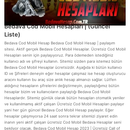
Mart 7, 2024
Bedava Cod Mobil Hesapları | (Güncel
Liste)
Bedava Cod Mobil Hesap Bedava Cod Mobil Hesap | paylaşım
sitesi. Aktif gerçek Bedava Cod Mobil Hesaplar. Ücretsiz Cod Mobil
Hesapları senin için paylaşıyoruz. Para ödemeden istediğiniz
kullanıcı adı ve şifreyi kullanın. Sitemiz sizden para istemez bütün
Bedava Cod Mobil Hesaplar ücretsizdir. Aşağıda ki bütün kullanıcı
ID ve Şifreleri deneyin eğer hesaplar çalışmaz ise hesap oluşturucu
aracını kullanın bu araç size anlık hesap almanızı sağlar. Lütfen
aldığınız hesapların şifrelerini değiştirmeyin, paylaştığımız bütün
hesaplar bizim ve kullanıcıların paylaştığı Bedava Cod Mobil
Hesaplardır. Sitemiz günlük olarak bütün hesapları otomatik yeniler
ve kullanılmamış aktif çalışan Ücretsiz Cod Mobil Hesapları paylaşır
yani her gün güncel Bedava Cod Mobil Hesap paylaşılır. Eğer
hesaplar çalışmıyorsa 24 saat sonra tekrar sitemizi ziyaret edin
inanın yeni aktif çalışan ücretsiz Cod Mobil Bedava Hesaplar seni
bekliyor olacak. Bedava Cod Mobil Hesap 2023 | Ücretsiz Call of