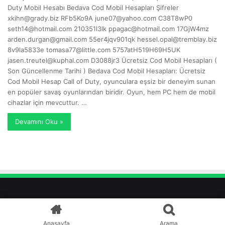
Duty Mobil Hesabı Bedava Cod Mobil Hesapları Şifreler
xkihn@grady.biz
RFb5Ko9A
june07@yahoo.com
C38T8wP0
seth14@hotmail.com
210351l3lk
ppagac@hotmail.com
17GjW4mz
arden.durgan@gmail.com
55er4jqv901qk
hessel.opal@tremblay.biz
8v9la5833e
tomasa77@little.com
5757atH519H69H5UK
jasen.treutel@kuphal.com
D3088jr3 Ücretsiz Cod Mobil Hesapları (
Son Güncellenme Tarihi ) Bedava Cod Mobil Hesapları: Ücretsiz
Cod Mobil Hesap Call of Duty, oyunculara eşsiz bir deneyim sunan
en popüler savaş oyunlarından biridir. Oyun, hem PC hem de mobil
cihazlar için mevcuttur. …
Devamını Oku »
Anasayfa
Arama