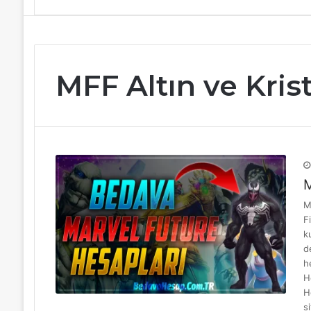
MFF Altın ve Krist
M
M
F
k
d
h
H
H
s