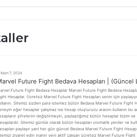
aller
Mart 7, 2024
arvel Future Fight Bedava Hesapları | (Güncel L
arvel Future Fight Bedava Hesaplar Marvel Future Fight Bedava Hesaplar
ight Hesaplar. Ücretsiz Marvel Future Fight Hesapları senin için paylaşıyo
ullanın. Sitemiz sizden para istemez bütün Bedava Marvel Future Fight Hes
eneyin eğer hesaplar çalışmaz ise hesap oluşturucu aracını kullanın bu ara
esapların şifrelerini değiştirmeyin, paylaştığımız bütün hesaplar bizim ve 
esaplardır. Sitemiz günlük olarak bütün hesapları otomatik yeniler ve kul
esapları paylaşır yani her gün güncel Bedava Marvel Future Fight Hesap p
itemizi ziyaret edin inanın yeni aktif çalışan ücretsiz Marvel Future Fig