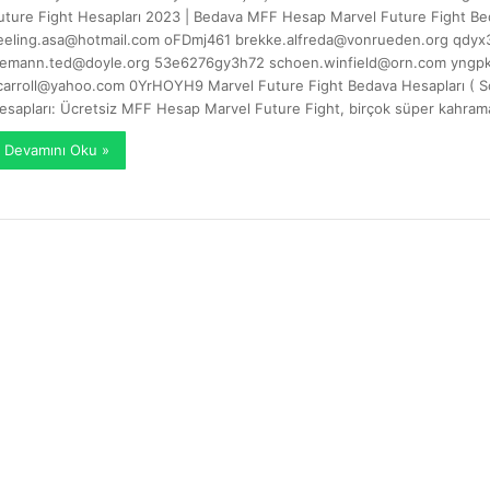
uture Fight Hesapları 2023 | Bedava MFF Hesap Marvel Future Fight Be
eeling.asa@hotmail.com
oFDmj461
brekke.alfreda@vonrueden.org
qdyx3
iemann.ted@doyle.org
53e6276gy3h72
schoen.winfield@orn.com
yngp
carroll@yahoo.com
0YrHOYH9 Marvel Future Fight Bedava Hesapları ( So
esapları: Ücretsiz MFF Hesap Marvel Future Fight, birçok süper kahrama
Devamını Oku »