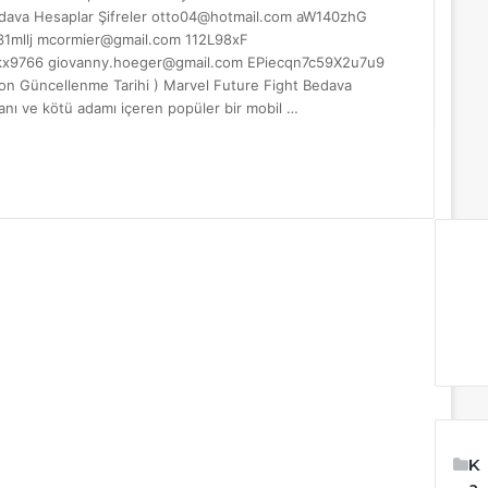
dava Hesaplar Şifreler
otto04@hotmail.com
aW140zhG
1mllj
mcormier@gmail.com
112L98xF
kx9766
giovanny.hoeger@gmail.com
EPiecqn7c59X2u7u9
n Güncellenme Tarihi ) Marvel Future Fight Bedava
nı ve kötü adamı içeren popüler bir mobil …
K
a