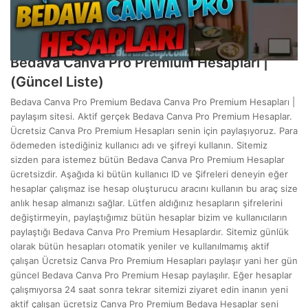
Mart 7, 2024
Bedava Canva Pro Premium Hesapları |
(Güncel Liste)
Bedava Canva Pro Premium Bedava Canva Pro Premium Hesapları |
paylaşım sitesi. Aktif gerçek Bedava Canva Pro Premium Hesaplar.
Ücretsiz Canva Pro Premium Hesapları senin için paylaşıyoruz. Para
ödemeden istediğiniz kullanıcı adı ve şifreyi kullanın. Sitemiz
sizden para istemez bütün Bedava Canva Pro Premium Hesaplar
ücretsizdir. Aşağıda ki bütün kullanıcı ID ve Şifreleri deneyin eğer
hesaplar çalışmaz ise hesap oluşturucu aracını kullanın bu araç size
anlık hesap almanızı sağlar. Lütfen aldığınız hesapların şifrelerini
değiştirmeyin, paylaştığımız bütün hesaplar bizim ve kullanıcıların
paylaştığı Bedava Canva Pro Premium Hesaplardır. Sitemiz günlük
olarak bütün hesapları otomatik yeniler ve kullanılmamış aktif
çalışan Ücretsiz Canva Pro Premium Hesapları paylaşır yani her gün
güncel Bedava Canva Pro Premium Hesap paylaşılır. Eğer hesaplar
çalışmıyorsa 24 saat sonra tekrar sitemizi ziyaret edin inanın yeni
aktif çalışan ücretsiz Canva Pro Premium Bedava Hesaplar seni