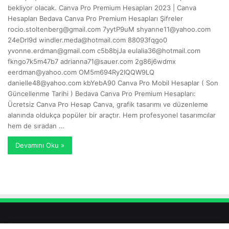
bekliyor olacak. Canva Pro Premium Hesapları 2023 | Canva
Hesapları Bedava Canva Pro Premium Hesapları Şifreler
rocio.stoltenberg@gmail.com
7yytP9uM
shyanne11@yahoo.com
24eDrI9d
windler.meda@hotmail.com
88093fqgo0
yvonne.erdman@gmail.com
c5b8bjJa
eulalia36@hotmail.com
fkngo7k5m47b7
adrianna71@sauer.com
2g86j6wdmx
eerdman@yahoo.com
OM5m694Ry2IQQW9LQ
danielle48@yahoo.com
kbYebA90 Canva Pro Mobil Hesaplar ( Son
Güncellenme Tarihi ) Bedava Canva Pro Premium Hesapları:
Ücretsiz Canva Pro Hesap Canva, grafik tasarımı ve düzenleme
alanında oldukça popüler bir araçtır. Hem profesyonel tasarımcılar
hem de sıradan …
Devamını Oku »