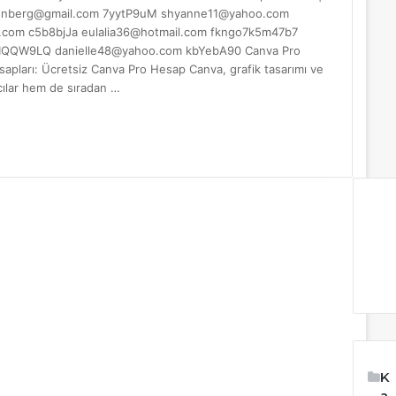
tenberg@gmail.com
7yytP9uM
shyanne11@yahoo.com
.com
c5b8bjJa
eulalia36@hotmail.com
fkngo7k5m47b7
IQQW9LQ
danielle48@yahoo.com
kbYebA90 Canva Pro
pları: Ücretsiz Canva Pro Hesap Canva, grafik tasarımı ve
cılar hem de sıradan …
K
a