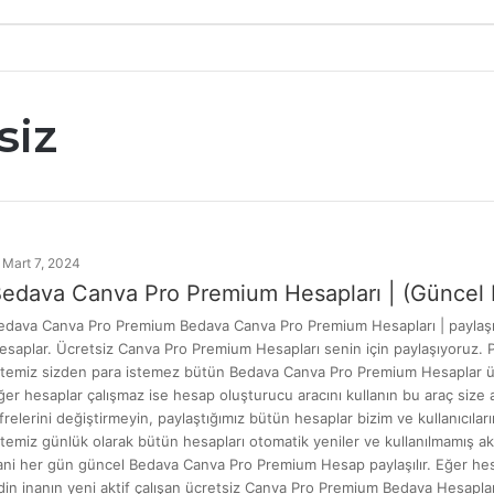
siz
Mart 7, 2024
edava Canva Pro Premium Hesapları | (Güncel L
edava Canva Pro Premium Bedava Canva Pro Premium Hesapları | paylaşı
esaplar. Ücretsiz Canva Pro Premium Hesapları senin için paylaşıyoruz. Pa
itemiz sizden para istemez bütün Bedava Canva Pro Premium Hesaplar ücret
ğer hesaplar çalışmaz ise hesap oluşturucu aracını kullanın bu araç size a
ifrelerini değiştirmeyin, paylaştığımız bütün hesaplar bizim ve kullanıcıl
itemiz günlük olarak bütün hesapları otomatik yeniler ve kullanılmamış ak
ani her gün güncel Bedava Canva Pro Premium Hesap paylaşılır. Eğer hesap
din inanın yeni aktif çalışan ücretsiz Canva Pro Premium Bedava Hesapla