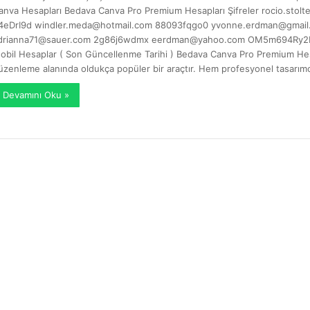
anva Hesapları Bedava Canva Pro Premium Hesapları Şifreler
rocio.stol
4eDrI9d
windler.meda@hotmail.com
88093fqgo0
yvonne.erdman@gmail
drianna71@sauer.com
2g86j6wdmx
eerdman@yahoo.com
OM5m694Ry2
obil Hesaplar ( Son Güncellenme Tarihi ) Bedava Canva Pro Premium Hesa
üzenleme alanında oldukça popüler bir araçtır. Hem profesyonel tasarım
Devamını Oku »