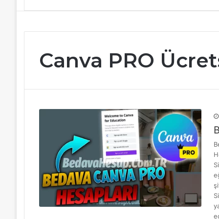
Canva PRO Ücret
B
B
H
S
e
ş
S
y
e