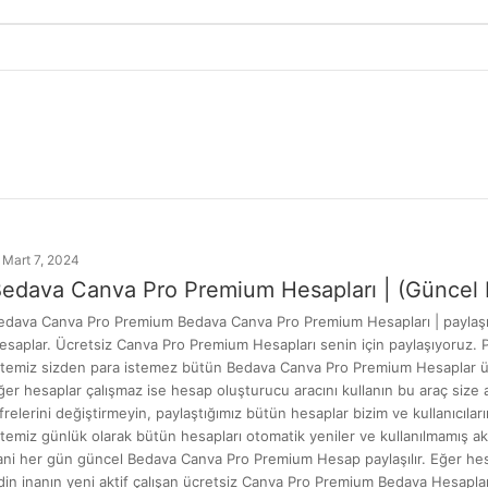
Mart 7, 2024
edava Canva Pro Premium Hesapları | (Güncel L
edava Canva Pro Premium Bedava Canva Pro Premium Hesapları | paylaşı
esaplar. Ücretsiz Canva Pro Premium Hesapları senin için paylaşıyoruz. Pa
itemiz sizden para istemez bütün Bedava Canva Pro Premium Hesaplar ücret
ğer hesaplar çalışmaz ise hesap oluşturucu aracını kullanın bu araç size a
ifrelerini değiştirmeyin, paylaştığımız bütün hesaplar bizim ve kullanıcıl
itemiz günlük olarak bütün hesapları otomatik yeniler ve kullanılmamış ak
ani her gün güncel Bedava Canva Pro Premium Hesap paylaşılır. Eğer hesap
din inanın yeni aktif çalışan ücretsiz Canva Pro Premium Bedava Hesapla