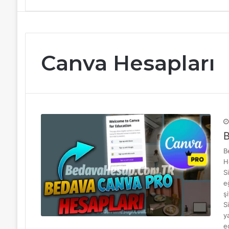
Canva Hesapları
B
B
H
S
e
ş
S
y
e