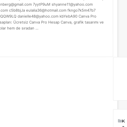
tenberg@gmail.com
7yytP9uM
shyanne11@yahoo.com
.com
c5b8bjJa
eulalia36@hotmail.com
fkngo7k5m47b7
IQQW9LQ
danielle48@yahoo.com
kbYebA90 Canva Pro
pları: Ücretsiz Canva Pro Hesap Canva, grafik tasarımı ve
cılar hem de sıradan …
K
a