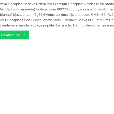
anva Hesapları Bedava Canva Pro Premium Hesapları Şifreler
rocio.stol
4eDrI9d
windler.meda@hotmail.com
88093fqgo0
yvonne.erdman@gmail
drianna71@sauer.com
2g86j6wdmx
eerdman@yahoo.com
OM5m694Ry2
obil Hesaplar ( Son Güncellenme Tarihi ) Bedava Canva Pro Premium Hesa
üzenleme alanında oldukça popüler bir araçtır. Hem profesyonel tasarım
Devamını Oku »