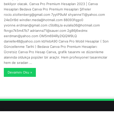
bekliyor olacak. Canva Pro Premium Hesapları 2023 | Canva
Hesapları Bedava Canva Pro Premium Hesapları Şifreler
rocio.stoltenberg@gmail.com
7yytP9uM
shyanne11@yahoo.com
24eDrI9d
windler.meda@hotmail.com
88093fqgo0
yvonne.erdman@gmail.com
c5b8bjJa
eulalia36@hotmail.com
fkngo7k5m47b7
adrianna71@sauer.com
2g86j6wdmx
eerdman@yahoo.com
OM5m694Ry2IQQW9LQ
danielle48@yahoo.com
kbYebA90 Canva Pro Mobil Hesaplar ( Son
Güncellenme Tarihi ) Bedava Canva Pro Premium Hesapları:
Ücretsiz Canva Pro Hesap Canva, grafik tasarımı ve düzenleme
alanında oldukça popüler bir araçtır. Hem profesyonel tasarımcılar
hem de sıradan …
Devamını Oku »