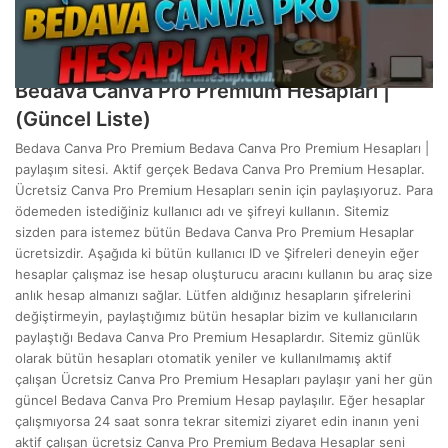
Mart 7, 2024
Bedava Canva Pro Premium Hesapları |
(Güncel Liste)
Bedava Canva Pro Premium Bedava Canva Pro Premium Hesapları |
paylaşım sitesi. Aktif gerçek Bedava Canva Pro Premium Hesaplar.
Ücretsiz Canva Pro Premium Hesapları senin için paylaşıyoruz. Para
ödemeden istediğiniz kullanıcı adı ve şifreyi kullanın. Sitemiz
sizden para istemez bütün Bedava Canva Pro Premium Hesaplar
ücretsizdir. Aşağıda ki bütün kullanıcı ID ve Şifreleri deneyin eğer
hesaplar çalışmaz ise hesap oluşturucu aracını kullanın bu araç size
anlık hesap almanızı sağlar. Lütfen aldığınız hesapların şifrelerini
değiştirmeyin, paylaştığımız bütün hesaplar bizim ve kullanıcıların
paylaştığı Bedava Canva Pro Premium Hesaplardır. Sitemiz günlük
olarak bütün hesapları otomatik yeniler ve kullanılmamış aktif
çalışan Ücretsiz Canva Pro Premium Hesapları paylaşır yani her gün
güncel Bedava Canva Pro Premium Hesap paylaşılır. Eğer hesaplar
çalışmıyorsa 24 saat sonra tekrar sitemizi ziyaret edin inanın yeni
aktif çalışan ücretsiz Canva Pro Premium Bedava Hesaplar seni