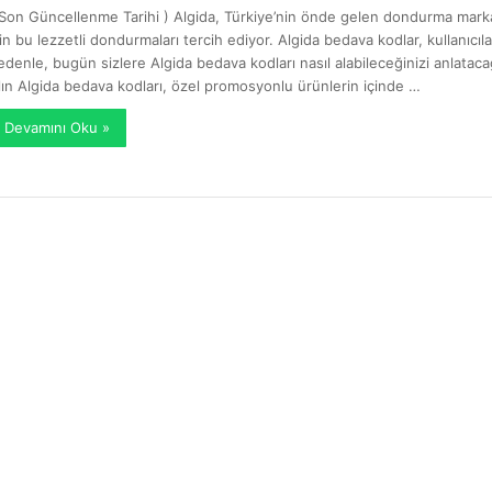
 Son Güncellenme Tarihi ) Algida, Türkiye’nin önde gelen dondurma markala
çin bu lezzetli dondurmaları tercih ediyor. Algida bedava kodlar, kullanıcı
edenle, bugün sizlere Algida bedava kodları nasıl alabileceğinizi anlatacağ
lın Algida bedava kodları, özel promosyonlu ürünlerin içinde …
Devamını Oku »