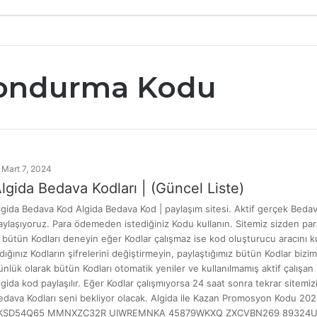
Dondurma Kodu
Mart 7, 2024
lgida Bedava Kodları | (Güncel Liste)
lgida Bedava Kod Algida Bedava Kod | paylaşım sitesi. Aktif gerçek Bedava 
aylaşıyoruz. Para ödemeden istediğiniz Kodu kullanın. Sitemiz sizden par
i bütün Kodları deneyin eğer Kodlar çalışmaz ise kod oluşturucu aracını kul
ldığınız Kodların şifrelerini değiştirmeyin, paylaştığımız bütün Kodlar bizim
ünlük olarak bütün Kodları otomatik yeniler ve kullanılmamış aktif çalışan
lgida kod paylaşılır. Eğer Kodlar çalışmıyorsa 24 saat sonra tekrar sitemizi
edava Kodları seni bekliyor olacak. Algida ile Kazan Promosyon Kodu 202
KSD54Q65 MMNXZC32R UIWREMNKA 45879WKXQ ZXCVBN269 89324UYEW