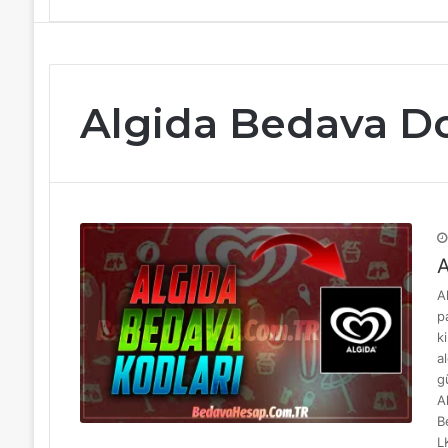
Algida Bedava 
A
A
p
k
a
g
A
B
L