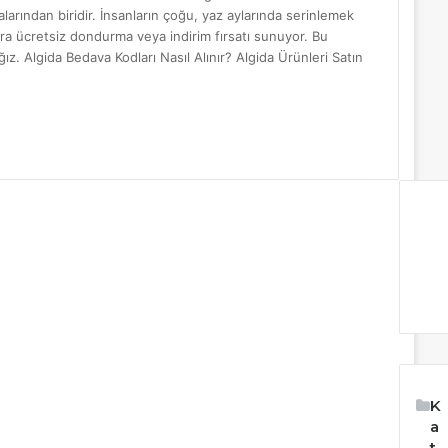
rından biridir. İnsanların çoğu, yaz aylarında serinlemek
lara ücretsiz dondurma veya indirim fırsatı sunuyor. Bu
ız. Algida Bedava Kodları Nasıl Alınır? Algida Ürünleri Satın
K
a
t